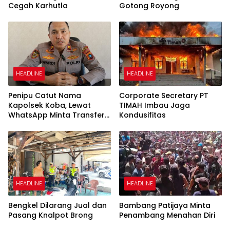
Cegah Karhutla
Gotong Royong
HEADLINE
HEADLINE
Penipu Catut Nama
Corporate Secretary PT
Kapolsek Koba, Lewat
TIMAH Imbau Jaga
WhatsApp Minta Transfer
Kondusifitas
Uang
HEADLINE
HEADLINE
Bengkel Dilarang Jual dan
Bambang Patijaya Minta
Pasang Knalpot Brong
Penambang Menahan Diri