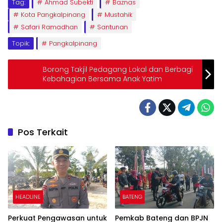
Tag:
Ahmad Subekti
Baznas
Kota Pangkalpinang
Mustahik
Safari Ramadhan
Santunan
Topik:
Pangkalpinang
Borong Takjil Pedagang Lokal dan Berbagi
Kebahagian Bersama Anak Yatim
Pos Terkait
HEADLINE
BATENG
Perkuat Pengawasan untuk
Pemkab Bateng dan BPJN