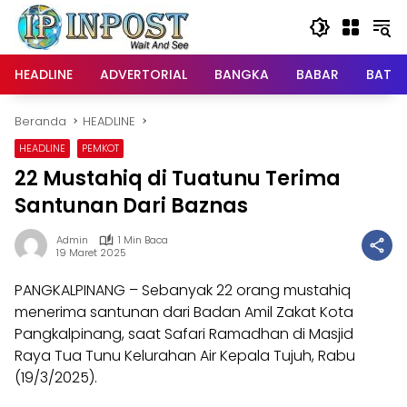
Langsung
ke
konten
HEADLINE
ADVERTORIAL
BANGKA
BABAR
BATE
Beranda
HEADLINE
HEADLINE
PEMKOT
22 Mustahiq di Tuatunu Terima
Santunan Dari Baznas
Admin
1 Min Baca
19 Maret 2025
PANGKALPINANG – Sebanyak 22 orang mustahiq
menerima santunan dari Badan Amil Zakat Kota
Pangkalpinang, saat Safari Ramadhan di Masjid
Raya Tua Tunu Kelurahan Air Kepala Tujuh, Rabu
(19/3/2025).