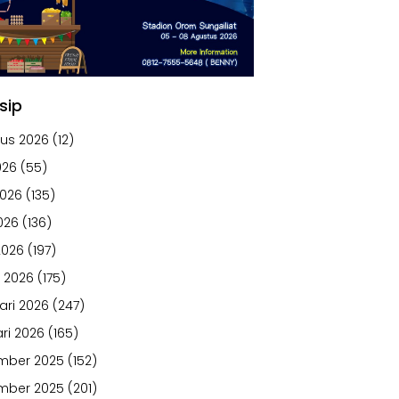
sip
us 2026
(12)
026
(55)
2026
(135)
026
(136)
2026
(197)
 2026
(175)
ari 2026
(247)
ri 2026
(165)
mber 2025
(152)
mber 2025
(201)