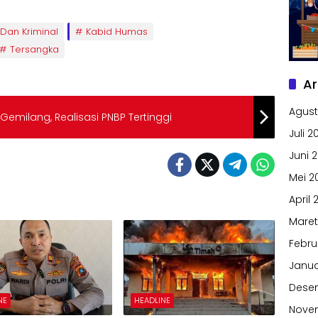
Dan Kriminal
Kabid Humas
Tersangka
Ar
Agust
 Gemilang, Realisasi PNBP Tertinggi
Juli 2
Juni 
Mei 2
April 
Maret
Febru
Janua
Dese
NE
HEADLINE
Nove