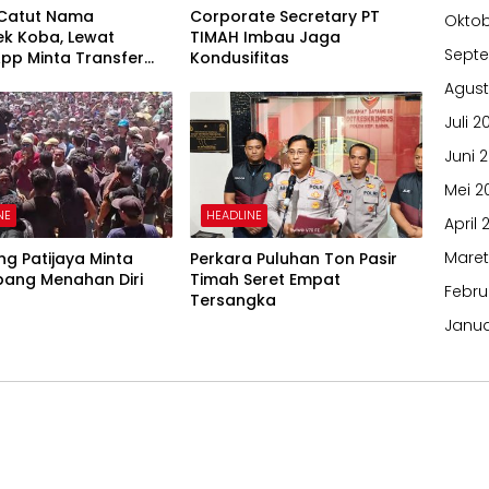
 Catut Nama
Corporate Secretary PT
Oktob
ek Koba, Lewat
TIMAH Imbau Jaga
Sept
pp Minta Transfer
Kondusifitas
Agust
Juli 2
Juni 
Mei 2
NE
HEADLINE
April 
Maret
g Patijaya Minta
Perkara Puluhan Ton Pasir
ang Menahan Diri
Timah Seret Empat
Febru
Tersangka
Janua