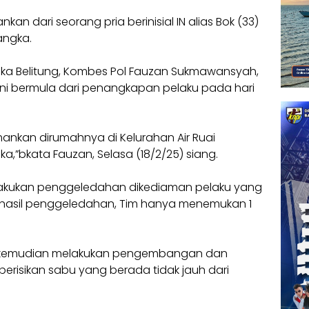
kan dari seorang pria berinisial IN alias Bok (33)
angka.
ka Belitung, Kombes Pol Fauzan Sukmawansyah,
i bermula dari penangkapan pelaku pada hari
a amankan dirumahnya di Kelurahan Air Ruai
”bkata Fauzan, Selasa (18/2/25) siang.
akukan penggeledahan dikediaman pelaku yang
i hasil penggeledahan, Tim hanya menemukan 1
Tim kemudian melakukan pengembangan dan
erisikan sabu yang berada tidak jauh dari