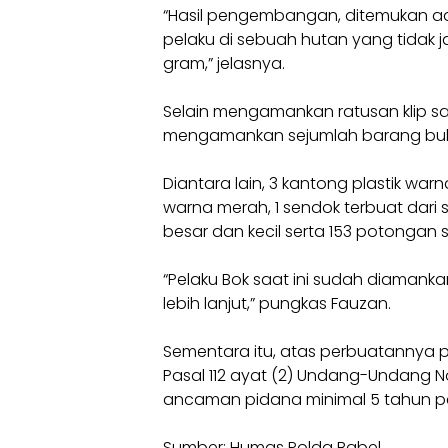
“Hasil pengembangan, ditemukan ad
pelaku di sebuah hutan yang tidak ja
gram,” jelasnya.
Selain mengamankan ratusan klip sab
mengamankan sejumlah barang bukt
Diantara lain, 3 kantong plastik war
warna merah, 1 sendok terbuat dari se
besar dan kecil serta 153 potongan 
“Pelaku Bok saat ini sudah diamank
lebih lanjut,” pungkas Fauzan.
Sementara itu, atas perbuatannya pe
Pasal 112 ayat (2) Undang-Undang 
ancaman pidana minimal 5 tahun pe
Sumber: Humas Polda Babel