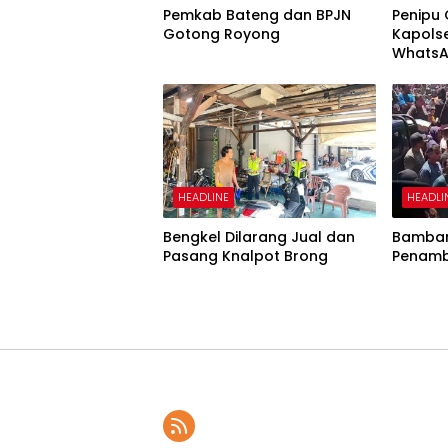
Pemkab Bateng dan BPJN
Penipu
Gotong Royong
Kapols
WhatsA
Uang
HEADLINE
HEADLI
Bengkel Dilarang Jual dan
Bamban
Pasang Knalpot Brong
Penamb