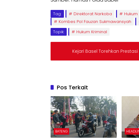
Tag:
Direktorat Narkoba
Hukum 
Kombes Pol Fauzan Sukmawansyah
Topik:
Hukum Kriminal
Kejari Basel Torehkan Prestasi
Pos Terkait
BATENG
HEADLI