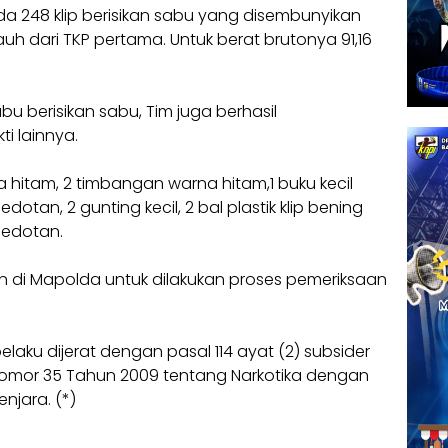
a 248 klip berisikan sabu yang disembunyikan
uh dari TKP pertama. Untuk berat brutonya 91,16
u berisikan sabu, Tim juga berhasil
i lainnya.
na hitam, 2 timbangan warna hitam,1 buku kecil
dotan, 2 gunting kecil, 2 bal plastik klip bening
sedotan.
an di Mapolda untuk dilakukan proses pemeriksaan
laku dijerat dengan pasal 114 ayat (2) subsider
Nomor 35 Tahun 2009 tentang Narkotika dengan
njara. (*)