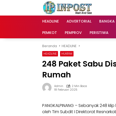
Langsung
ke
konten
HEADLINE
ADVERTORIAL
BANGKA
PEMKOT
PEMPROV
PERISTIWA
Beranda
HEADLINE
HEADLINE
HUKRIM
248 Paket Sabu Di
Rumah
Admin
2 Min Baca
18 Februari 2025
PANGKALPINANG – Sebanyak 248 klip 
oleh Tim Subdit I Direktorat Resnark