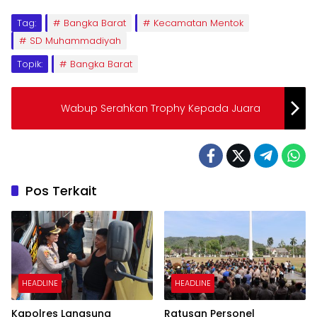
Tag:
Bangka Barat
Kecamatan Mentok
SD Muhammadiyah
Topik:
Bangka Barat
Wabup Serahkan Trophy Kepada Juara
Pos Terkait
HEADLINE
HEADLINE
Kapolres Langsung
Ratusan Personel