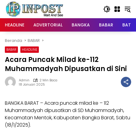
Langsung
ke
konten
HEADLINE
ADVERTORIAL
BANGKA
BABAR
BATE
Beranda
BABAR
BABAR
HEADLINE
Acara Puncak Milad ke-112
Muhammadyah Dipusatkan di Sini
Admin
2 Min Baca
18 Januari 2025
BANGKA BARAT – Acara puncak milad ke – 112
Muhammadyah dipusatkan di SD Muhammadyah,
Kecamatan Mentok, Kabupaten Bangka Barat, Sabtu
(18/1/2025).