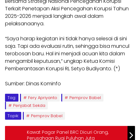
Bersama Strategi Nasional Pencegahan Korupsi
Terkait Penetapan Aksi Pencegahan Korupsi Tahun
2025-2026 menjadi langkah awal dalam
pelaksanaanya.
“Saya harap kegiatan ini tidak hanya selesai di sini
saja. Tapi ada evaluasi rutin, sehingga bisa muncul
terobosan baru. Hal ini menjadi acuan kita dalam
mengambil keputusan,” ungkap Ketua Komisi
Pemberantasan Korupsi RI, Setyo Budiyanto. (*)
Sumber: Dinas Kominfo
Tag:
Fery Apriyanto
Pemprov Babel
Penjabat Sekda
Topik:
Pemprov Babel
Kawat Pagar Panel BRC Dicuri Orang,
Perusahaan Rugi Puluhan Juta