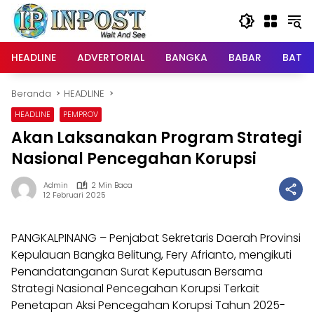
Langsung
ke
konten
HEADLINE
ADVERTORIAL
BANGKA
BABAR
BATE
Beranda
HEADLINE
HEADLINE
PEMPROV
Akan Laksanakan Program Strategi
Nasional Pencegahan Korupsi
Admin
2 Min Baca
12 Februari 2025
PANGKALPINANG – Penjabat Sekretaris Daerah Provinsi
Kepulauan Bangka Belitung, Fery Afrianto, mengikuti
Penandatanganan Surat Keputusan Bersama
Strategi Nasional Pencegahan Korupsi Terkait
Penetapan Aksi Pencegahan Korupsi Tahun 2025-