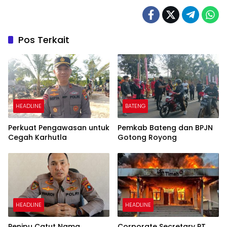
Pos Terkait
HEADLINE
BATENG
Perkuat Pengawasan untuk
Pemkab Bateng dan BPJN
Cegah Karhutla
Gotong Royong
HEADLINE
HEADLINE
Penipu Catut Nama
Corporate Secretary PT