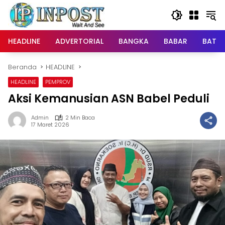
Langsung
ke
konten
HEADLINE
ADVERTORIAL
BANGKA
BABAR
BATE
Beranda
HEADLINE
HEADLINE
PEMPROV
Aksi Kemanusian ASN Babel Peduli
Admin
2 Min Baca
17 Maret 2026