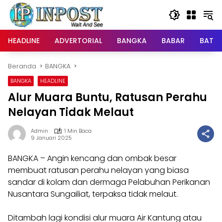
Langsung
ke
konten
HEADLINE
ADVERTORIAL
BANGKA
BABAR
BATE
Beranda
BANGKA
BANGKA
HEADLINE
Alur Muara Buntu, Ratusan Perahu
Nelayan Tidak Melaut
Admin
1 Min Baca
9 Januari 2025
BANGKA – Angin kencang dan ombak besar
membuat ratusan perahu nelayan yang biasa
sandar di kolam dan dermaga Pelabuhan Perikanan
Nusantara Sungailiat, terpaksa tidak melaut.
Ditambah lagi kondisi alur muara Air Kantung atau