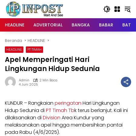
Langsung
ke
konten
HEADLINE
ADVERTORIAL
BANGKA
BABAR
BATE
Beranda
HEADLINE
HEADLINE
PT TIMAH
Apel Memperingati Hari
Lingkungan Hidup Sedunia
Admin
2 Min Baca
4 Juni 2025
KUNDUR – Rangkaian
peringatan
Hari Lingkungan
Hidup Sedunia di
PT Timah Tb
k terus berlanjut. Kali ini
dilaksanakan di
Division
Area Kundur yang
melaksanakan apel hingga membersihkan pantai
pada Rabu (4/6/2025).