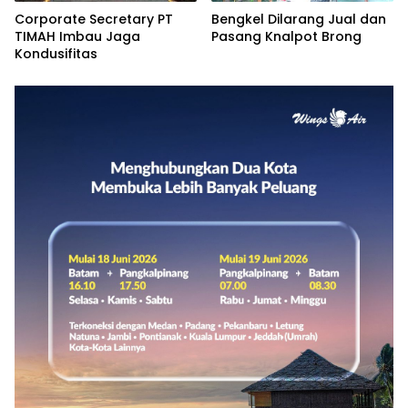
Corporate Secretary PT
Bengkel Dilarang Jual dan
TIMAH Imbau Jaga
Pasang Knalpot Brong
Kondusifitas