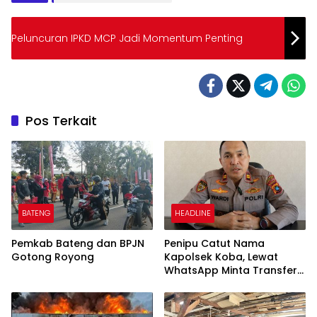
Peluncuran IPKD MCP Jadi Momentum Penting
Pos Terkait
BATENG
HEADLINE
Pemkab Bateng dan BPJN
Penipu Catut Nama
Gotong Royong
Kapolsek Koba, Lewat
WhatsApp Minta Transfer
Uang