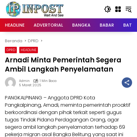
Langsung
ke
konten
HEADLINE
ADVERTORIAL
BANGKA
BABAR
BATE
Beranda
DPRD
DPRD
HEADLINE
Arnadi Minta Pemerintah Segera
Ambil Langkah Penyelamatan
Admin
1 Min Baca
5 Maret 2025
PANGKALPINANG – Anggota DPRD Kota
Pangkalpinang, Arnadi, meminta pemerintah proaktif
berkoordinasi dengan pihak terkait seperti gugus
tugas Tindak Pidana Perdagangan Orang, agar
segera ambil langkah penyelamatan terhadap 69
pekerja migran asal Bangka Belitung yang saat ini