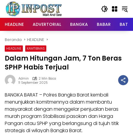
Langsung
ke
konten
HEADLINE
ADVERTORIAL
BANGKA
BABAR
BATE
Beranda
HEADLINE
HEADLINE
KAMTIBMAS
Dalam Hitungan Jam, 7 Ton Beras
SPHP Habis Terjual
Admin
2 Min Baca
11 September 2025
BANGKA BARAT – Polres Bangka Barat kembali
menunjukkan komitmennya dalam membantu
masyarakat dengan menggelar penjualan beras
murah program Stabilisasi pasokan dan Harga
Pangan atau SPHP yang berlangsung di tujuh titik
strategis di wilayah Bangka Barat.