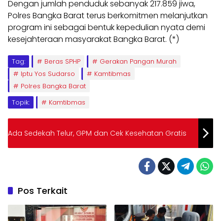
Dengan jumlah penduduk sebanyak 217.859 jiwa,
Polres Bangka Barat terus berkomitmen melanjutkan
program ini sebagai bentuk kepedulian nyata demi
kesejahteraan masyarakat Bangka Barat. (*)
Tag:
Beras SPHP
Gerakan Pangan Murah
Iptu Yos Sudarso
Kamtibmas
Polres Bangka Barat
Topik:
Kamtibmas
Ada Sedekah Telur, GPM dan Cek Kesehatan Gratis
Pos Terkait