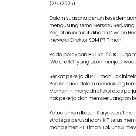
(2/5/2025).
Dalam suasana penuh kesederhaan 
mengusung tema ‘Bersatu Berjuang’ in
Kegiatan ini turut dihadiri Division 
mewakili Direktur SDM PT Timah.
Pada perayaan HUT ke-26 IKT juga m
‘We are IKT’ yang akan menjadi wada
Serikat pekerja di PT Timah Tbk ini t
Perusahaan dalam mendukung kemaj
Momen ini menjadi refleksi atas pe
hak pekerja dan memperjuangkan k
Ketua Umum Ikatan Karyawan Timah, 
strategis perusahaan, IKT terus m
manajemen PT Timah Tbk untuk mew