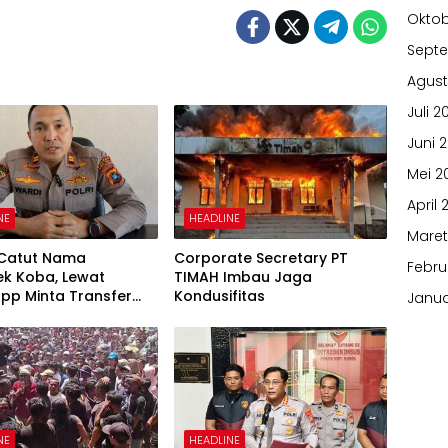
Oktob
Sept
Agust
Juli 2
Juni 
Mei 2
April 
NE
HEADLINE
Maret
 Catut Nama
Corporate Secretary PT
Febru
ek Koba, Lewat
TIMAH Imbau Jaga
pp Minta Transfer
Kondusifitas
Janua
NE
HEADLINE