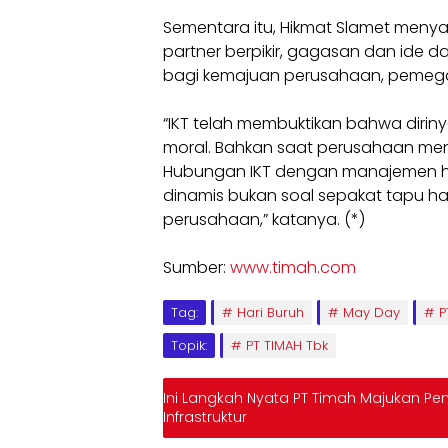
Sementara itu, Hikmat Slamet menya
partner berpikir, gagasan dan ide d
bagi kemajuan perusahaan, pemeg
“IKT telah membuktikan bahwa dirinya 
moral. Bahkan saat perusahaan meng
Hubungan IKT dengan manajemen ha
dinamis bukan soal sepakat tapu ha
perusahaan,” katanya. (*)
Sumber:
www.timah.com
Tag:
Hari Buruh
May Day
P
Topik:
PT TIMAH Tbk
Ini Langkah Nyata PT Timah Majukan Pe
Infrastruktur