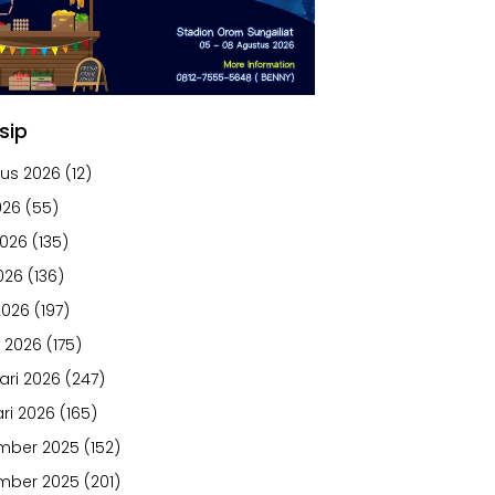
sip
us 2026
(12)
026
(55)
2026
(135)
026
(136)
2026
(197)
 2026
(175)
ari 2026
(247)
ri 2026
(165)
mber 2025
(152)
mber 2025
(201)