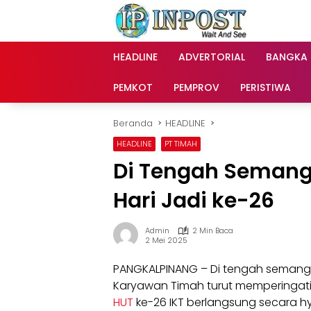
Langsung
ke
konten
HEADLINE
ADVERTORIAL
BANGKA
PEMKOT
PEMPROV
PERISTIWA
Beranda
HEADLINE
HEADLINE
PT TIMAH
Di Tengah Semanga
Hari Jadi ke-26
Admin
2 Min Baca
2 Mei 2025
PANGKALPINANG – Di tengah semang
Karyawan Timah turut memperingati 
HUT
ke-26 IKT berlangsung secara hy