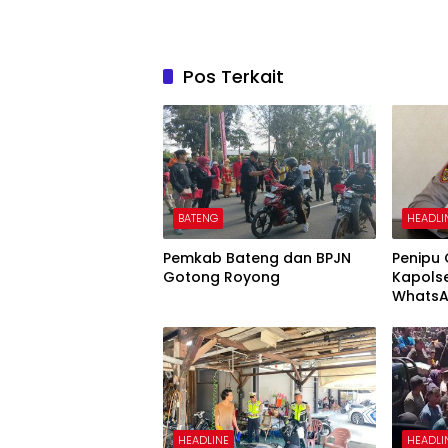
Pos Terkait
BATENG
HEADLI
Pemkab Bateng dan BPJN
Penipu
Gotong Royong
Kapols
WhatsA
Uang
HEADLINE
HEADLI