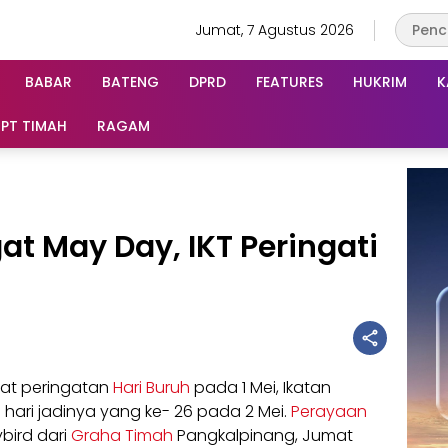
Jumat, 7 Agustus 2026
BABAR
BATENG
DPRD
FEATURES
HUKRIM
K
PT TIMAH
RAGAM
t May Day, IKT Peringati
at peringatan
Hari Buruh
pada 1 Mei, Ikatan
hari jadinya yang ke- 26 pada 2 Mei.
Perayaan
bird dari
Graha Timah
Pangkalpinang, Jumat