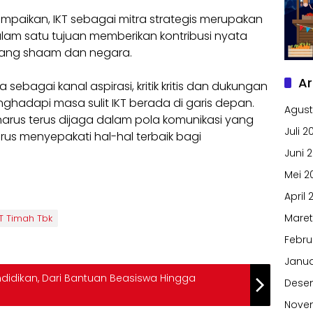
mpaikan, IKT sebagai mitra strategis merupakan
alam satu tujuan memberikan kontribusi nyata
ang shaam dan negara.
Ar
sebagai kanal aspirasi, kritik kritis dan dukungan
hadapi masa sulit IKT berada di garis depan.
Agust
rus terus dijaga dalam pola komunikasi yang
Juli 2
rus menyepakati hal-hal terbaik bagi
Juni 
Mei 2
April 
Maret
T Timah Tbk
Febru
Janua
ndidikan, Dari Bantuan Beasiswa Hingga
Dese
Nove