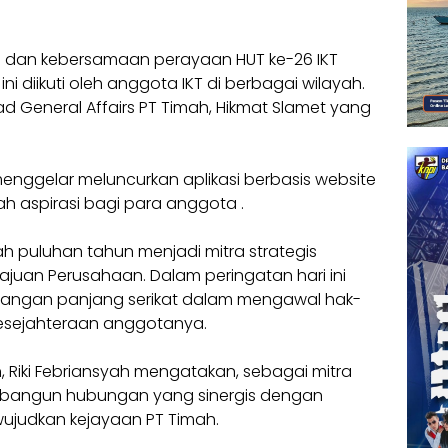
dan kebersamaan perayaan HUT ke-26 IKT
i diikuti oleh anggota IKT di berbagai wilayah.
Head General Affairs PT Timah, Hikmat Slamet yang
enggelar meluncurkan aplikasi berbasis website
h aspirasi bagi para anggota .
elah puluhan tahun menjadi mitra strategis
uan Perusahaan. Dalam peringatan hari ini
rjuangan panjang serikat dalam mengawal hak-
esejahteraan anggotanya.
Riki Febriansyah mengatakan, sebagai mitra
embangun hubungan yang sinergis dengan
ujudkan kejayaan PT Timah.