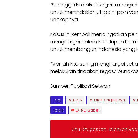
“Sehingga kita akan segera mengirimk
untuk menindaklanjuti poin-poin yan
ungkapnya.
Kasus ini kembali mengingatkan pen
menghargai dalam kehidupan berma
untuk membangun Indonesia yang leb
“Marilah kita saling menghargai set
melakukan tindakan tegas,” pungkas
Sumber: Publikasi Setwan
Tag:
BPJS
Didit Srigusjaya
Topik:
DPRD Babel
Unu Ditugaskan Jalankan Ro