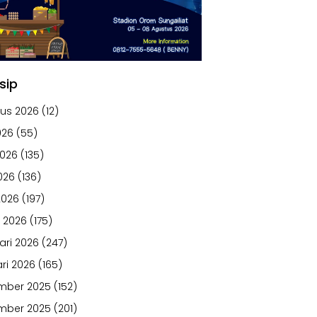
sip
us 2026
(12)
026
(55)
2026
(135)
026
(136)
2026
(197)
 2026
(175)
ari 2026
(247)
ri 2026
(165)
mber 2025
(152)
mber 2025
(201)