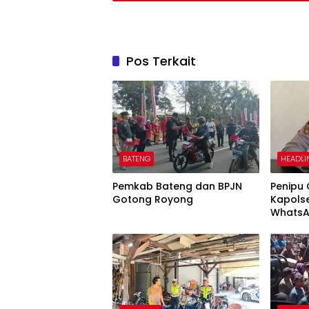
Pos Terkait
BATENG
HEADLI
Pemkab Bateng dan BPJN
Penipu
Gotong Royong
Kapols
WhatsA
Uang