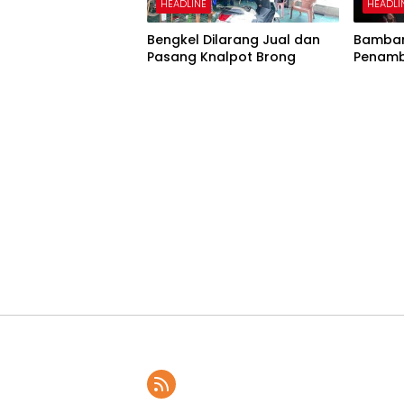
HEADLINE
HEADLI
Bengkel Dilarang Jual dan
Bamban
Pasang Knalpot Brong
Penamb