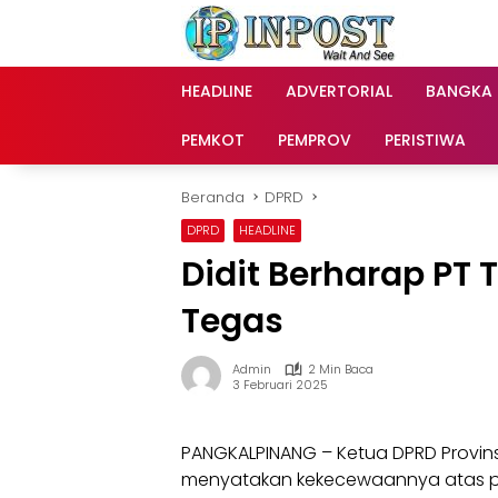
Langsung
ke
konten
HEADLINE
ADVERTORIAL
BANGKA
PEMKOT
PEMPROV
PERISTIWA
Beranda
DPRD
DPRD
HEADLINE
Didit Berharap PT
Tegas
Admin
2 Min Baca
3 Februari 2025
PANGKALPINANG – Ketua DPRD Provinsi
menyatakan kekecewaannya atas per