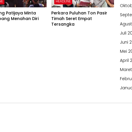
NE
HEADLINE
Oktob
g Patijaya Minta
Perkara Puluhan Ton Pasir
Sept
ang Menahan Diri
Timah Seret Empat
Agust
Tersangka
Juli 2
Juni 
Mei 2
April 
Maret
Febru
Janua