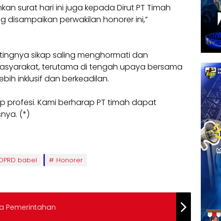
an surat hari ini juga kepada Dirut PT Timah
g disampaikan perwakilan honorer ini,”
tingnya sikap saling menghormati dan
syarakat, terutama di tengah upaya bersama
ih inklusif dan berkeadilan.
iap profesi. Kami berharap PT timah dapat
nya. (*)
DPRD babel
Honorer
da Pemerintahan