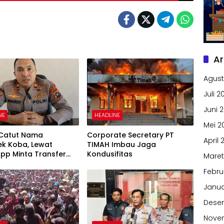
Ar
Agust
Juli 2
Juni 
NE
HEADLINE
Mei 2
 Catut Nama
Corporate Secretary PT
April 
ek Koba, Lewat
TIMAH Imbau Jaga
pp Minta Transfer
Kondusifitas
Maret
Febru
Janua
Dese
Nove