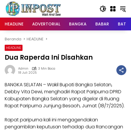
Langsung
ke
konten
HEADLINE
ADVERTORIAL
BANGKA
BABAR
BATE
Beranda
HEADLINE
HEADLINE
Dua Raperda Ini Disahkan
Admin
3 Min Baca
18 Juli 2025
BANGKA SELATAN – Wakil Bupati Bangka Selatan,
Debby Vita Dewi, menghadiri Rapat Paripurna DPRD
Kabupaten Bangka Selatan yang digelar di Ruang
Rapat Paripurna Junjung Besaoh, Jumat (18/7/2025).
Rapat paripurna kali ini mengagendakan
pengambilan keputusan terhadap dua Rancangan