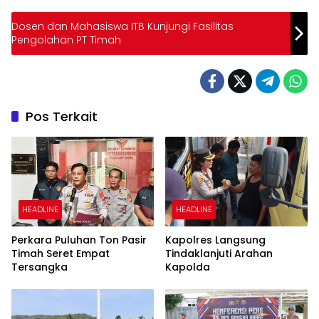
Dosen dan Mahasiswa ITB Kunjungi Fasilitas
Pengolahan PT Timah
Pos Terkait
HEADLINE
HEADLINE
Perkara Puluhan Ton Pasir
Kapolres Langsung
Timah Seret Empat
Tindaklanjuti Arahan
Tersangka
Kapolda