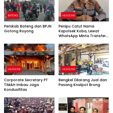
BATENG
HEADLINE
Pemkab Bateng dan BPJN
Penipu Catut Nama
Gotong Royong
Kapolsek Koba, Lewat
WhatsApp Minta Transfer
Uang
HEADLINE
HEADLINE
Corporate Secretary PT
Bengkel Dilarang Jual dan
TIMAH Imbau Jaga
Pasang Knalpot Brong
Kondusifitas