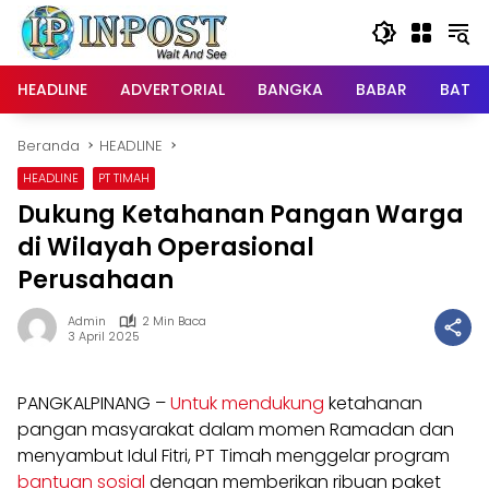
Langsung
ke
konten
HEADLINE
ADVERTORIAL
BANGKA
BABAR
BATE
Beranda
HEADLINE
HEADLINE
PT TIMAH
Dukung Ketahanan Pangan Warga
di Wilayah Operasional
Perusahaan
Admin
2 Min Baca
3 April 2025
PANGKALPINANG –
Untuk mendukung
ketahanan
pangan masyarakat dalam momen Ramadan dan
menyambut Idul Fitri, PT Timah menggelar program
bantuan sosial
dengan memberikan ribuan paket