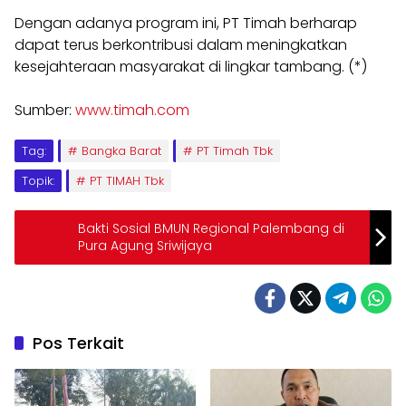
Dengan adanya program ini, PT Timah berharap
dapat terus berkontribusi dalam meningkatkan
kesejahteraan masyarakat di lingkar tambang. (*)
Sumber:
www.timah.com
Tag:
Bangka Barat
PT Timah Tbk
Topik:
PT TIMAH Tbk
Bakti Sosial BMUN Regional Palembang di
Pura Agung Sriwijaya
Pos Terkait