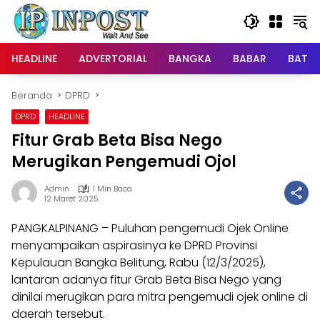
Langsung
ke
konten
HEADLINE
ADVERTORIAL
BANGKA
BABAR
BATE
Beranda
DPRD
DPRD
HEADLINE
Fitur Grab Beta Bisa Nego
Merugikan Pengemudi Ojol
Admin
1 Min Baca
12 Maret 2025
PANGKALPINANG – Puluhan pengemudi Ojek Online
menyampaikan aspirasinya ke DPRD Provinsi
Kepulauan Bangka Belitung, Rabu (12/3/2025),
lantaran adanya fitur Grab Beta Bisa Nego yang
dinilai merugikan para mitra pengemudi ojek online di
daerah tersebut.