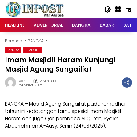
Langsung
ke
konten
HEADLINE
ADVERTORIAL
BANGKA
BABAR
BATE
Beranda
BANGKA
BANGKA
HEADLINE
Imam Masjidil Haram Kunjungi
Masjid Agung Sungailiat
Admin
2 Min Baca
24 Maret 2025
BANGKA – Masjid Agung Sungailiat pada ramadhan
tahun ini kedatangan tamu spesial Imam Masjidil
Haram dan juga Qari pembaca Al Quran, Syaikh
Abdurrahman Al-Ausy, Senin (24/03/2025).