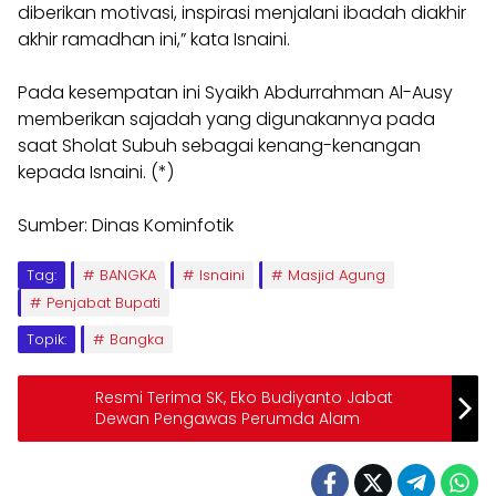
diberikan motivasi, inspirasi menjalani ibadah diakhir
akhir ramadhan ini,” kata Isnaini.
Pada kesempatan ini Syaikh Abdurrahman Al-Ausy
memberikan sajadah yang digunakannya pada
saat Sholat Subuh sebagai kenang-kenangan
kepada Isnaini. (*)
Sumber: Dinas Kominfotik
Tag:
BANGKA
Isnaini
Masjid Agung
Penjabat Bupati
Topik:
Bangka
Resmi Terima SK, Eko Budiyanto Jabat
Dewan Pengawas Perumda Alam