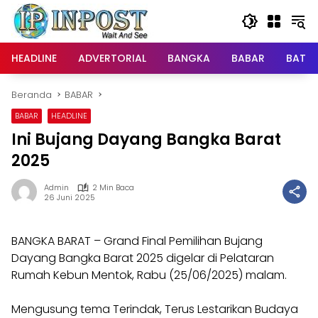
Langsung
ke
konten
HEADLINE
ADVERTORIAL
BANGKA
BABAR
BATE
Beranda
BABAR
BABAR
HEADLINE
Ini Bujang Dayang Bangka Barat
2025
Admin
2 Min Baca
26 Juni 2025
BANGKA BARAT – Grand Final Pemilihan Bujang
Dayang Bangka Barat 2025 digelar di Pelataran
Rumah Kebun Mentok, Rabu (25/06/2025) malam.
Mengusung tema Terindak, Terus Lestarikan Budaya