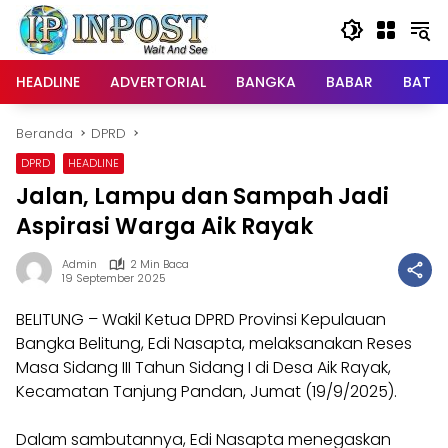
Langsung
ke
konten
HEADLINE
ADVERTORIAL
BANGKA
BABAR
BATE
Beranda
DPRD
DPRD
HEADLINE
Jalan, Lampu dan Sampah Jadi
Aspirasi Warga Aik Rayak
Admin
2 Min Baca
19 September 2025
BELITUNG – Wakil Ketua DPRD Provinsi Kepulauan
Bangka Belitung, Edi Nasapta, melaksanakan Reses
Masa Sidang III Tahun Sidang I di Desa Aik Rayak,
Kecamatan Tanjung Pandan, Jumat (19/9/2025).
Dalam sambutannya, Edi Nasapta menegaskan