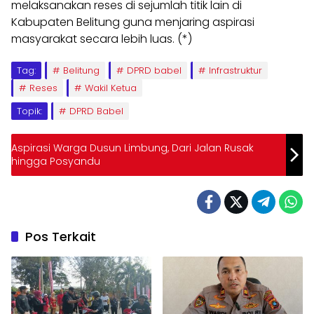
melaksanakan reses di sejumlah titik lain di
Kabupaten Belitung guna menjaring aspirasi
masyarakat secara lebih luas. (*)
Tag:
Belitung
DPRD babel
Infrastruktur
Reses
Wakil Ketua
Topik:
DPRD Babel
Aspirasi Warga Dusun Limbung, Dari Jalan Rusak
hingga Posyandu
Pos Terkait