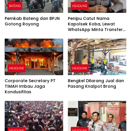
BATENG
HEADLINE
Pemkab Bateng dan BPJN
Penipu Catut Nama
Gotong Royong
Kapolsek Koba, Lewat
WhatsApp Minta Transfer
Uang
HEADLINE
HEADLINE
Corporate Secretary PT
Bengkel Dilarang Jual dan
TIMAH Imbau Jaga
Pasang Knalpot Brong
Kondusifitas
HEADLINE
HEADLINE