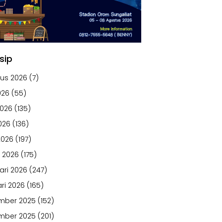
sip
us 2026
(7)
026
(55)
2026
(135)
026
(136)
2026
(197)
 2026
(175)
ari 2026
(247)
ri 2026
(165)
mber 2025
(152)
mber 2025
(201)