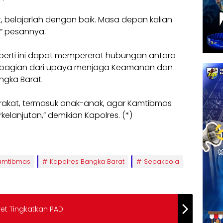
, belajarlah dengan baik. Masa depan kalian
” pesannya.
perti ini dapat mempererat hubungan antara
di bagian dari upaya menjaga Keamanan dan
ngka Barat.
akat, termasuk anak-anak, agar Kamtibmas
elanjutan,” demikian Kapolres. (*)
amtibmas
Kapolres Bangka Barat
Sepakbola
et Tingkatkan PAD