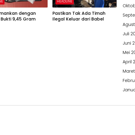
NE
HEADLINE
Oktob
iamankan dengan
Pastikan Tak Ada Timah
Sept
Bukti 9,45 Gram
Ilegal Keluar dari Babel
Agust
Juli 2
Juni 
Mei 2
April 
Maret
Febru
Janua