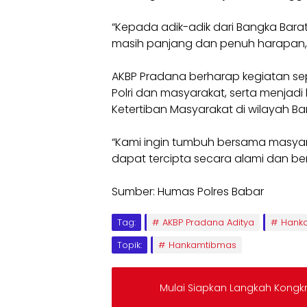
“Kepada adik-adik dari Bangka Barat
masih panjang dan penuh harapan,
AKBP Pradana berharap kegiatan se
Polri dan masyarakat, serta menja
Ketertiban Masyarakat di wilayah Ba
“Kami ingin tumbuh bersama masyar
dapat tercipta secara alami dan berk
Sumber: Humas Polres Babar
Tag:
AKBP Pradana Aditya
Hank
Topik:
Hankamtibmas
Mulai Siapkan Langkah Kongkr