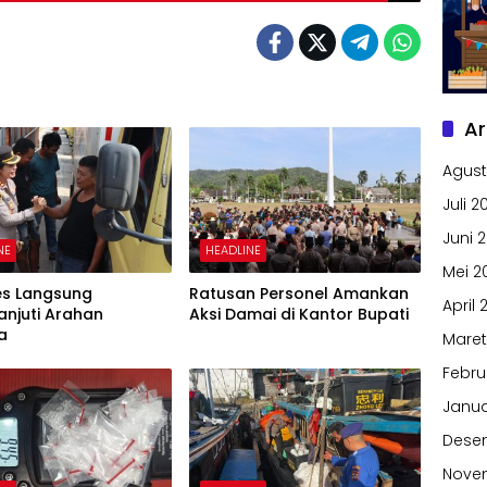
Ar
Agust
Juli 2
Juni 
NE
HEADLINE
Mei 2
es Langsung
Ratusan Personel Amankan
April 
anjuti Arahan
Aksi Damai di Kantor Bupati
a
Maret
Febru
Janua
Dese
Nove