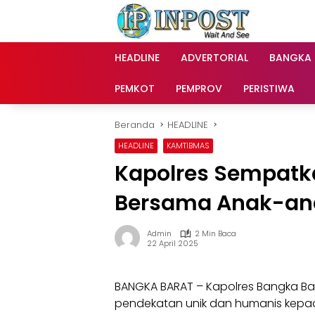
Langsung
ke
konten
HEADLINE
ADVERTORIAL
BANGKA
PEMKOT
PEMPROV
PERISTIWA
Beranda
HEADLINE
HEADLINE
KAMTIBMAS
Kapolres Sempatk
Bersama Anak-an
Admin
2 Min Baca
22 April 2025
BANGKA BARAT – Kapolres Bangka Ba
pendekatan unik dan humanis kepa