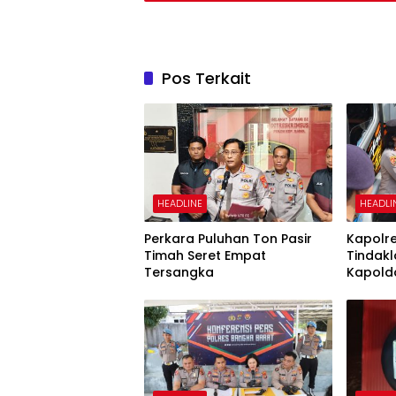
Pos Terkait
HEADLINE
HEADLI
Perkara Puluhan Ton Pasir
Kapolr
Timah Seret Empat
Tindakl
Tersangka
Kapold