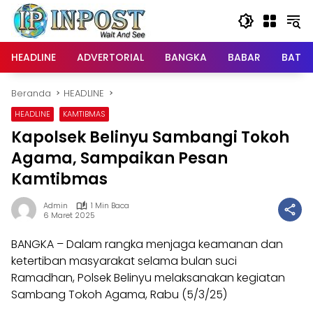
Langsung
ke
konten
HEADLINE
ADVERTORIAL
BANGKA
BABAR
BATE
Beranda
HEADLINE
HEADLINE
KAMTIBMAS
Kapolsek Belinyu Sambangi Tokoh
Agama, Sampaikan Pesan
Kamtibmas
Admin
1 Min Baca
6 Maret 2025
BANGKA – Dalam rangka menjaga keamanan dan
ketertiban masyarakat selama bulan suci
Ramadhan, Polsek Belinyu melaksanakan kegiatan
Sambang Tokoh Agama, Rabu (5/3/25)