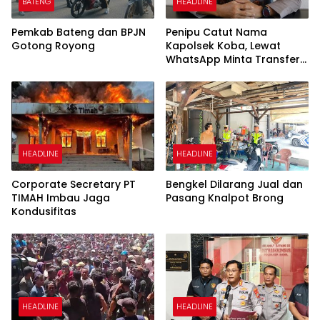
BATENG
HEADLINE
Pemkab Bateng dan BPJN
Penipu Catut Nama
Gotong Royong
Kapolsek Koba, Lewat
WhatsApp Minta Transfer
Uang
HEADLINE
HEADLINE
Corporate Secretary PT
Bengkel Dilarang Jual dan
TIMAH Imbau Jaga
Pasang Knalpot Brong
Kondusifitas
HEADLINE
HEADLINE