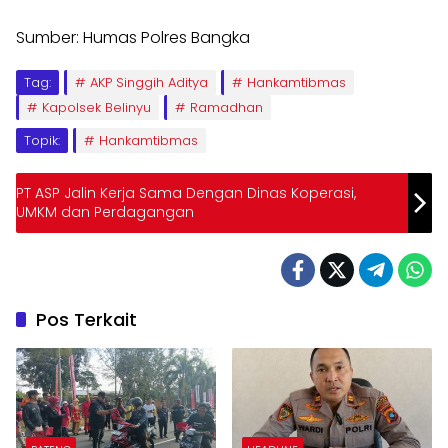
Sumber: Humas Polres Bangka
Tag:
AKP Singgih Aditya
Hankamtibmas
Kapolsek Belinyu
Ramadhan
Topik:
Hankamtibmas
PT ASP Jalin Kerja Sama Dengan Dinas Koperasi,
UMKM dan Perdagangan
Pos Terkait