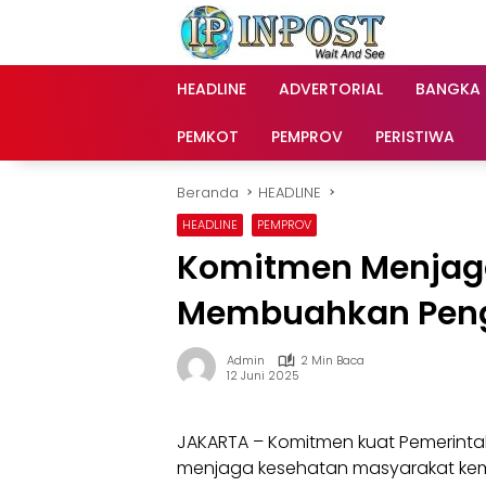
Langsung
ke
konten
HEADLINE
ADVERTORIAL
BANGKA
PEMKOT
PEMPROV
PERISTIWA
Beranda
HEADLINE
HEADLINE
PEMPROV
Komitmen Menjag
Membuahkan Pen
Admin
2 Min Baca
12 Juni 2025
JAKARTA – Komitmen kuat Pemerinta
menjaga kesehatan masyarakat kem