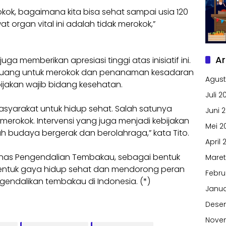
rokok, bagaimana kita bisa sehat sampai usia 120
 organ vital ini adalah tidak merokok,”
Ar
uga memberikan apresiasi tinggi atas inisiatif ini.
ruang untuk merokok dan penanaman kesadaran
Agust
bijakan wajib bidang kesehatan.
Juli 2
syarakat untuk hidup sehat. Salah satunya
Juni 
rokok. Intervensi yang juga menjadi kebijakan
Mei 2
h budaya bergerak dan berolahraga,” kata Tito.
April 
Komnas Pengendalian Tembakau, sebagai bentuk
Maret
entuk gaya hidup sehat dan mendorong peran
Febru
endalikan tembakau di Indonesia. (*)
Janua
Dese
Nove