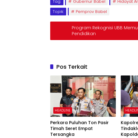
Tag:
Gubernur Babel
Hidayat A
Topik:
Pemprov Babel
Program Rekognisi UBB Mem
Pendidikan
Pos Terkait
HEADLINE
HEADLI
Perkara Puluhan Ton Pasir
Kapolr
Timah Seret Empat
Tindakl
Tersangka
Kapold