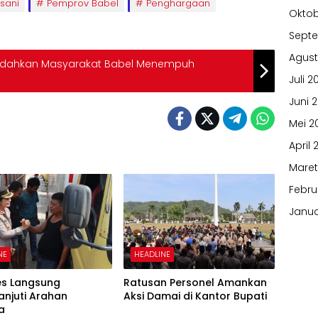
rsani
Pemprov Babel
Penghargaan
Oktob
Sept
Agust
udahkan Masyarakat Babel Menempuh
Juli 2
Juni 
Mei 2
April 
Maret
Febru
Janua
NE
HEADLINE
es Langsung
Ratusan Personel Amankan
anjuti Arahan
Aksi Damai di Kantor Bupati
a