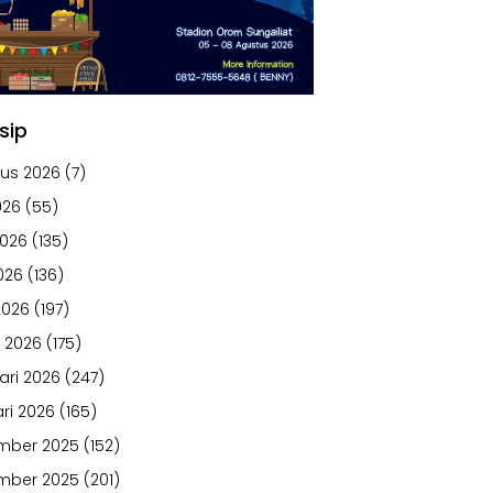
sip
us 2026
(7)
026
(55)
2026
(135)
026
(136)
2026
(197)
 2026
(175)
ari 2026
(247)
ri 2026
(165)
mber 2025
(152)
mber 2025
(201)