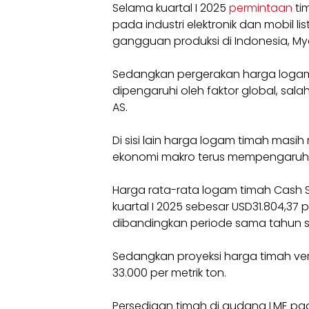
Selama kuartal I 2025
permintaan
ti
pada industri elektronik dan mobil l
gangguan produksi di Indonesia, My
Sedangkan pergerakan harga logam 
dipengaruhi oleh faktor global, sala
AS.
Di sisi lain harga logam timah masi
ekonomi makro terus mempengaruhi
Harga rata-rata logam timah Cash S
kuartal I 2025 sebesar USD31.804,37 
dibandingkan periode sama tahun se
Sedangkan proyeksi harga timah ver
33.000 per metrik ton.
Persediaan timah di gudang LME pada