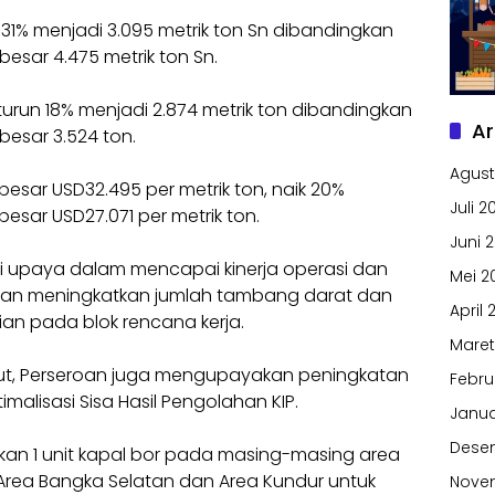
31% menjadi 3.095 metrik ton Sn dibandingkan
sar 4.475 metrik ton Sn.
run 18% menjadi 2.874 metrik ton dibandingkan
Ar
esar 3.524 ton.
Agust
besar USD32.495 per metrik ton, naik 20%
Juli 2
sar USD27.071 per metrik ton.
Juni 
i upaya dalam mencapai kinerja operasi dan
Mei 2
an meningkatkan jumlah tambang darat dan
April 
an pada blok rencana kerja.
Maret
t, Perseroan juga mengupayakan peningkatan
Febru
timalisasi Sisa Hasil Pengolahan KIP.
Janua
Dese
 1 unit kapal bor pada masing-masing area
 Area Bangka Selatan dan Area Kundur untuk
Nove