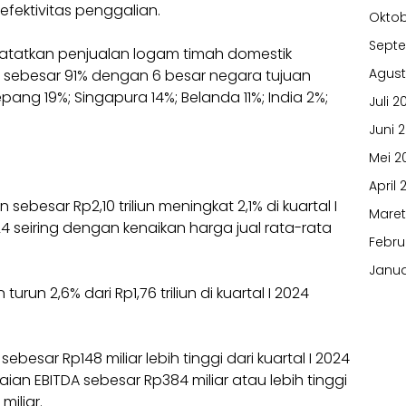
fektivitas penggalian.
Oktob
Sept
catatkan penjualan logam timah domestik
Agust
 sebesar 91% dengan 6 besar negara tujuan
pang 19%; Singapura 14%; Belanda 11%; India 2%;
Juli 2
Juni 
Mei 2
April 
esar Rp2,10 triliun meningkat 2,1% di kuartal I
Maret
2024 seiring dengan kenaikan harga jual rata-rata
Febru
Janua
un 2,6% dari Rp1,76 triliun di kuartal I 2024
sar Rp148 miliar lebih tinggi dari kuartal I 2024
an EBITDA sebesar Rp384 miliar atau lebih tinggi
miliar.