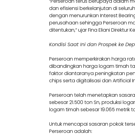
“Perseroan terus berupaya dalam me
dan efisiensi berkelanjutan di seluruh
dengan menurunkan Interest Bearing
perusahaan sehingga Perseroan ma
ditentukan,“ ujar Fina Eliani Direkt
Kondisi Saat Ini dan Prospek ke De
Perseroan memperkirakan harga rata
dibandingkan harga logam timah t
faktor diantaranya peningkatan pen
chips serta digitalisasi dan Artificial I
Perseroan telah menetapkan sasaran
sebesar 21.500 ton Sn, produksi loga
logam timah sebesar 19.065 metrik t
Untuk mencapai sasaran pokok terse
Perseroan adalah: