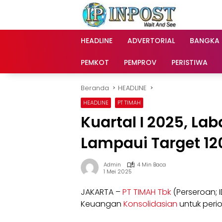
Langsung
ke
konten
HEADLINE
ADVERTORIAL
BANGKA
PEMKOT
PEMPROV
PERISTIWA
Beranda
HEADLINE
HEADLINE
PT TIMAH
Kuartal I 2025, La
Lampaui Target 1
Admin
4 Min Baca
1 Mei 2025
JAKARTA –
PT TIMAH Tbk
(Perseroan; 
Keuangan
Konsolidasian
untuk perio