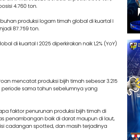
osisi 4.760 ton.
buhan produksi logam timah global di kuartal I
njadi 87.759 ton.
l di kuartal I 2025 diperkirakan naik 1,2% (YoY)
roan mencatat produksi bijih timah sebesar 3.215
an periode sama tahun sebelumnya yang
pa faktor penurunan produksi bijih timah di
as penambangan baik di darat maupun di laut,
si cadangan spotted, dan masih terjadinya