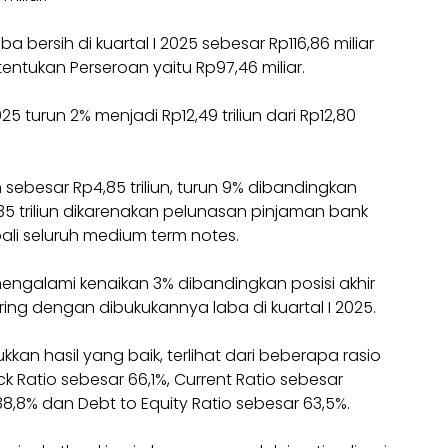
bersih di kuartal I 2025 sebesar Rp116,86 miliar
entukan Perseroan yaitu Rp97,46 miliar.
25 turun 2% menjadi Rp12,49 triliun dari Rp12,80
n sebesar Rp4,85 triliun, turun 9% dibandingkan
,35 triliun dikarenakan pelunasan pinjaman bank
li seluruh medium term notes.
n mengalami kenaikan 3% dibandingkan posisi akhir
iring dengan dibukukannya laba di kuartal I 2025.
kan hasil yang baik, terlihat dari beberapa rasio
 Ratio sebesar 66,1%, Current Ratio sebesar
38,8% dan Debt to Equity Ratio sebesar 63,5%.