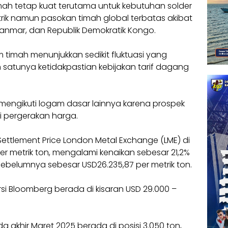
mah tetap kuat terutama untuk kebutuhan solder
istrik namun pasokan timah global terbatas akibat
anmar, dan Republik Demokratik Kongo.
timah menunjukkan sedikit fluktuasi yang
h satunya ketidakpastian kebijakan tarif dagang
h mengikuti logam dasar lainnya karena prospek
 pergerakan harga.
ettlement Price London Metal Exchange (LME) di
per metrik ton, mengalami kenaikan sebesar 21,2%
belumnya sebesar USD26.235,87 per metrik ton.
si Bloomberg berada di kisaran USD 29.000 –
 akhir Maret 2025 berada di posisi 3.050 ton,