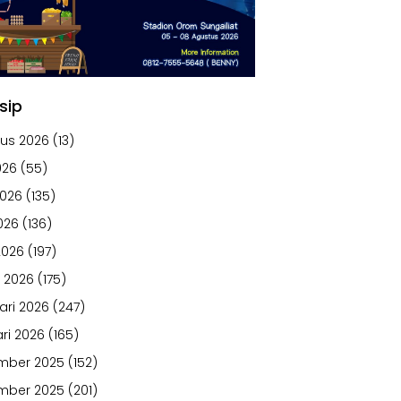
sip
us 2026
(13)
026
(55)
2026
(135)
026
(136)
2026
(197)
 2026
(175)
ari 2026
(247)
ri 2026
(165)
mber 2025
(152)
mber 2025
(201)