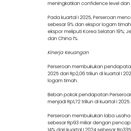
meningkatkan confidence level dan e
Pada kuartal I 2025, Perseroan men
sebesar 9% dan ekspor logam timah
ekspor meliputi Korea Selatan 19%; Je
dan China 1%.
Kinerja Keuangan
Perseroan membukukan pendapatan seb
2025 dari Rp2,06 triliun di kuartal I 
logam timah.
Beban pokok pendapatan Perseroan tur
menjadi Rp1,72 triliun di kuartal I 2025.
Perseroan membukukan laba usaha sebe
sebesar Rp93 miliar dengan pencapai
14% dari kuartal I 2024 sebesar Rp335 