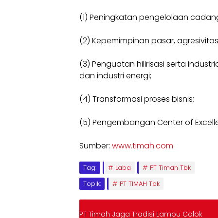
(1) Peningkatan pengelolaan cada
(2) Kepemimpinan pasar, agresivitas 
(3) Penguatan hilirisasi serta indust
dan industri energi;
(4) Transformasi proses bisnis;
(5) Pengembangan Center of Excellen
Sumber:
www.timah.com
Tag:
Laba
PT Timah Tbk
Topik:
PT TIMAH Tbk
PT Timah Jaga Tradisi Lampu Colok