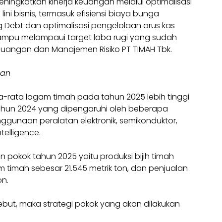
ningkatkan kinerja keuangan melalui optimalisasi
 lini bisnis, termasuk efisiensi biaya bunga
 Debt dan optimalisasi pengelolaan arus kas
mpu melampaui target laba rugi yang sudah
ur Keuangan dan Manajemen Risiko PT TIMAH Tbk.
pan
-rata logam timah pada tahun 2025 lebih tinggi
ahun 2024 yang dipengaruhi oleh beberapa
ggunaan peralatan elektronik, semikonduktor,
ntelligence.
 pokok tahun 2025 yaitu produksi bijih timah
m timah sebesar 21.545 metrik ton, dan penjualan
on.
but, maka strategi pokok yang akan dilakukan