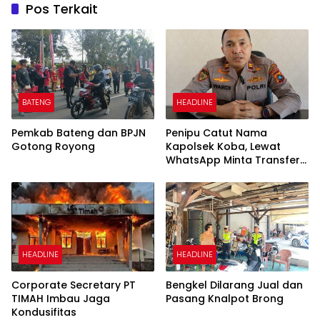
Pos Terkait
BATENG
HEADLINE
Pemkab Bateng dan BPJN
Penipu Catut Nama
Gotong Royong
Kapolsek Koba, Lewat
WhatsApp Minta Transfer
Uang
HEADLINE
HEADLINE
Corporate Secretary PT
Bengkel Dilarang Jual dan
TIMAH Imbau Jaga
Pasang Knalpot Brong
Kondusifitas