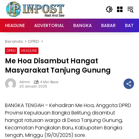
Langsung
ke
konten
HEADLINE
ADVERTORIAL
BANGKA
BABAR
BATE
Beranda
DPRD
DPRD
HEADLINE
Me Hoa Disambut Hangat
Masyarakat Tanjung Gunung
Admin
4 Min Baca
20 Januari 2025
BANGKA TENGAH – Kehadiran Me Hoa, Anggota DPRD
Provinsi Kepulauan Bangka Belitung disambut
hangat ratusan warga di Desa Tanjung Gunung,
Kecamatan Pangkalan Baru, Kabupaten Bangka
tengah, Minggu (19/01/2025) sore.