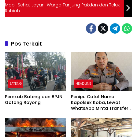
Mobil Sehat Layani Warga Tanjung Pakdan dan Teluk
Rubiah
Pos Terkait
BATENG
HEADLINE
Pemkab Bateng dan BPJN
Penipu Catut Nama
Gotong Royong
Kapolsek Koba, Lewat
WhatsApp Minta Transfer
Uang