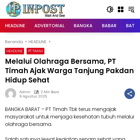
Langsung
ke
konten
HEADLINE
ADVERTORIAL
BANGKA
BABAR
BATE
Beranda
HEADLINE
HEADLINE
PT TIMAH
Melalui Olahraga Bersama, PT
Timah Ajak Warga Tanjung Pakdan
Hidup Sehat
Admin
2 Min Baca
9 Agustus 2025
BANGKA BARAT – PT Timah Tbk terus mengajak
masyarakat untuk menjaga kesehatan tubuh melalui
olahraga bersama.
Salah satunya lewat kegiatan senam sehat yang