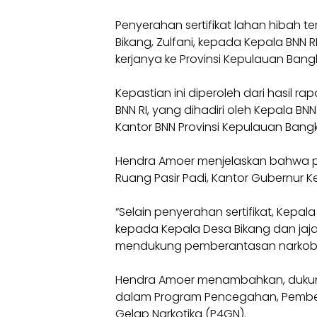
Penyerahan sertifikat lahan hibah t
Bikang, Zulfani, kepada Kepala BNN R
kerjanya ke Provinsi Kepulauan Ban
Kepastian ini diperoleh dari hasil 
BNN RI, yang dihadiri oleh Kepala B
Kantor BNN Provinsi Kepulauan Bangk
Hendra Amoer menjelaskan bahwa pe
Ruang Pasir Padi, Kantor Gubernur K
“Selain penyerahan sertifikat, Kep
kepada Kepala Desa Bikang dan jaja
mendukung pemberantasan narkoba d
Hendra Amoer menambahkan, dukun
dalam Program Pencegahan, Pembe
Gelap Narkotika (P4GN).