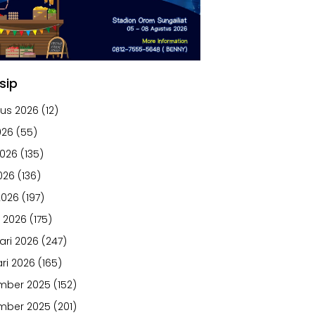
sip
us 2026
(12)
026
(55)
2026
(135)
026
(136)
2026
(197)
 2026
(175)
ari 2026
(247)
ri 2026
(165)
mber 2025
(152)
mber 2025
(201)