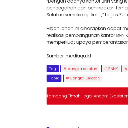
“Dengan adanya kantor BNN yang leb
pencegahan dan penindakan terha
Selatan semakin optimal,” tegas Zulf
Hibah lahan ini diharapkan dapat 
realisasi pembangunan kantor BNN 
memperkuat upaya pemberantasan na
Sumber: mediaqu.id
Tag:
bangka selatan
BNNK
Topik:
Bangka Selatan
Tambang Timah Ilegal Ancam Ekosiste