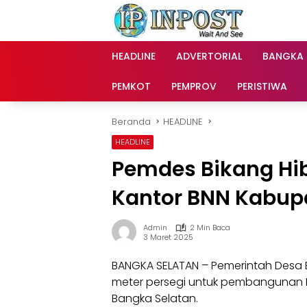
Langsung
ke
konten
HEADLINE
ADVERTORIAL
BANGKA
PEMKOT
PEMPROV
PERISTIWA
Beranda
HEADLINE
HEADLINE
Pemdes Bikang Hi
Kantor BNN Kabup
Admin
2 Min Baca
3 Maret 2025
BANGKA SELATAN – Pemerintah Desa 
meter persegi untuk pembangunan K
Bangka Selatan.