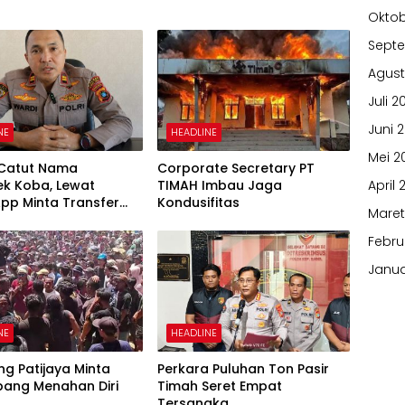
Oktob
Sept
Agust
Juli 2
Juni 
NE
HEADLINE
Mei 2
 Catut Nama
Corporate Secretary PT
ek Koba, Lewat
TIMAH Imbau Jaga
April 
pp Minta Transfer
Kondusifitas
Maret
Febru
Janua
NE
HEADLINE
g Patijaya Minta
Perkara Puluhan Ton Pasir
ang Menahan Diri
Timah Seret Empat
Tersangka