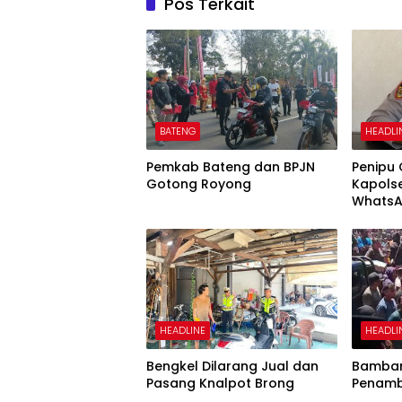
Pos Terkait
BATENG
HEADLI
Pemkab Bateng dan BPJN
Penipu
Gotong Royong
Kapols
WhatsA
Uang
HEADLINE
HEADLI
Bengkel Dilarang Jual dan
Bamban
Pasang Knalpot Brong
Penamb