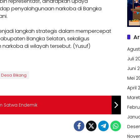
ih representatif, diharapkan upaya
dap penyalahgunaan narkoba di Bangka
ani.
menjadi langkah strategis dalam mempercepat
Ar
Kabupaten Bangka Selatan, sekaligus
rkoba di wilayah tersebut. (Yusuf)
Agust
Juli 2
Juni 
Desa Bikang
Mei 2
April 
Maret
m Satwa Endemik
Febru
Janua
Dese
Nove