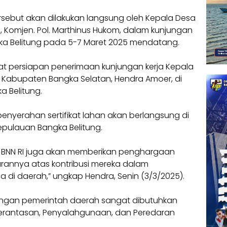
ersebut akan dilakukan langsung oleh Kepala Desa
I, Komjen. Pol. Marthinus Hukom, dalam kunjungan
gka Belitung pada 5-7 Maret 2025 mendatang.
rapat persiapan penerimaan kunjungan kerja Kepala
NN Kabupaten Bangka Selatan, Hendra Amoer, di
a Belitung.
nyerahan sertifikat lahan akan berlangsung di
epulauan Bangka Belitung.
ala BNN RI juga akan memberikan penghargaan
rannya atas kontribusi mereka dalam
i daerah,” ungkap Hendra, Senin (3/3/2025).
gan pemerintah daerah sangat dibutuhkan
rantasan, Penyalahgunaan, dan Peredaran