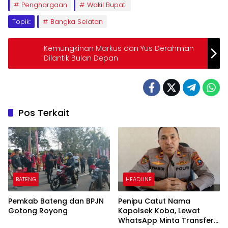
Penghargaan
Wakil Bupati
Topik:
Bangka Selatan
Kemungkinan Markus dan Yus Derahman
Dilantik Bulan Depan
Pos Terkait
BATENG
HEADLINE
Pemkab Bateng dan BPJN
Penipu Catut Nama
Gotong Royong
Kapolsek Koba, Lewat
WhatsApp Minta Transfer