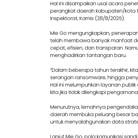
Hal ini disampaikan usai acara pen
perangkat daerah kabupaten/kota t
Inspektorat, Kamis (28/8/2025).
Mie Go mengungkapkan, penerapan Si
telah membawa banyak manfaat dal
cepat, efisien, dan transparan. Namun
menghadirkan tantangan baru.
“Dalam beberapa tahun terakhir, ki
serangan ransomware, hingga penyus
Hal ini melumpuhkan layanan publi
kita jika tidak dilengkapi pengaman
Menurutnya, lemahnya pengendalia
daerah membuka peluang besar bag
untuk menyalahgunakan data strate
Lanjut Mie Go, pola komunikasi sandi