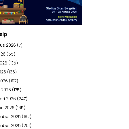
sip
us 2026
(7)
026
(55)
2026
(135)
026
(136)
2026
(197)
 2026
(175)
ari 2026
(247)
ri 2026
(165)
mber 2025
(152)
mber 2025
(201)