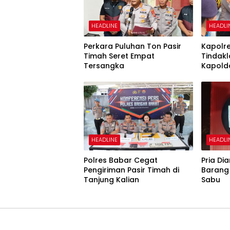
HEADLINE
HEADLI
Perkara Puluhan Ton Pasir
Kapolr
Timah Seret Empat
Tindakl
Tersangka
Kapold
HEADLINE
HEADLI
Polres Babar Cegat
Pria D
Pengiriman Pasir Timah di
Barang 
Tanjung Kalian
Sabu