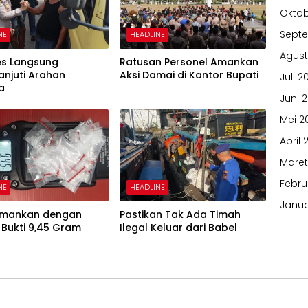
Oktob
Sept
NE
HEADLINE
Agust
es Langsung
Ratusan Personel Amankan
anjuti Arahan
Aksi Damai di Kantor Bupati
Juli 2
a
Juni 
Mei 2
April 
Maret
Febru
NE
HEADLINE
Janua
iamankan dengan
Pastikan Tak Ada Timah
Bukti 9,45 Gram
Ilegal Keluar dari Babel