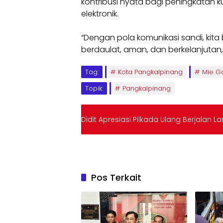
kontribusi nyata bagi peningkatan k
elektronik.
“Dengan pola komunikasi sandi, kita
berdaulat, aman, dan berkelanjutan,”
Tag:
Kota Pangkalpinang
Mie G
Topik:
Pangkalpinang
Didit Apresiasi Pilkada Ulang Berjalan L
Pos Terkait