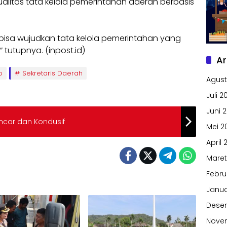
ualitas tata kelola pemerintahan daerah berbasis
 bisa wujudkan tata kelola pemerintahan yang
 tutupnya. (inpost.id)
Ar
o
Sekretaris Daerah
Agust
Juli 2
Juni 
ancar dan Kondusif
Mei 2
April 
Maret
Febru
Janua
Dese
Nove