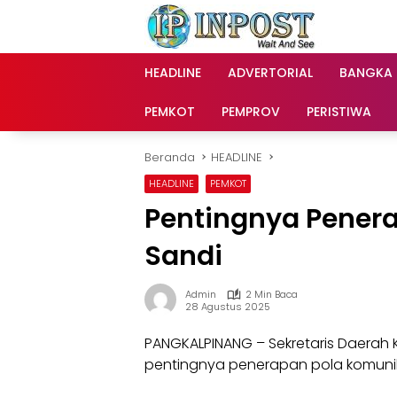
Langsung
ke
konten
HEADLINE
ADVERTORIAL
BANGKA
PEMKOT
PEMPROV
PERISTIWA
Beranda
HEADLINE
HEADLINE
PEMKOT
Pentingnya Pener
Sandi
Admin
2 Min Baca
28 Agustus 2025
PANGKALPINANG – Sekretaris Daerah
pentingnya penerapan pola komunik