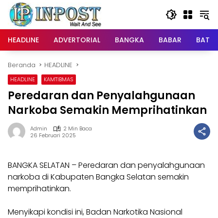
Langsung
ke
konten
HEADLINE
ADVERTORIAL
BANGKA
BABAR
BATE
Beranda
HEADLINE
HEADLINE
KAMTIBMAS
Peredaran dan Penyalahgunaan
Narkoba Semakin Memprihatinkan
Admin
2 Min Baca
26 Februari 2025
BANGKA SELATAN – Peredaran dan penyalahgunaan
narkoba di Kabupaten Bangka Selatan semakin
memprihatinkan.
Menyikapi kondisi ini, Badan Narkotika Nasional