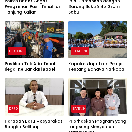
Polres Babar Cegat
Pria Diamankan dengan
Pengiriman Pasir Timah di
Barang Bukti 9,45 Gram
Tanjung Kalian
Sabu
HEADLINE
HEADLINE
Pastikan Tak Ada Timah
Kapolres Ingatkan Pelajar
Ilegal Keluar dari Babel
Tentang Bahaya Narkoba
DPRD
BATENG
Harapan Baru Masyarakat
Prioritaskan Program yang
Bangka Belitung
Langsung Menyentuh