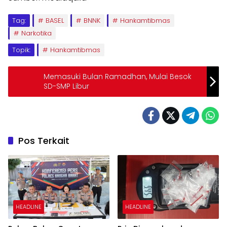
Tag:
BASEL
BNNK
Hankamtibmas
Narkotika
Topik:
Hankamtibmas
Memasuki Bulan Ramadhan, Mulai Besok
SD-SMP Libur
Pos Terkait
HEADLINE
HEADLINE