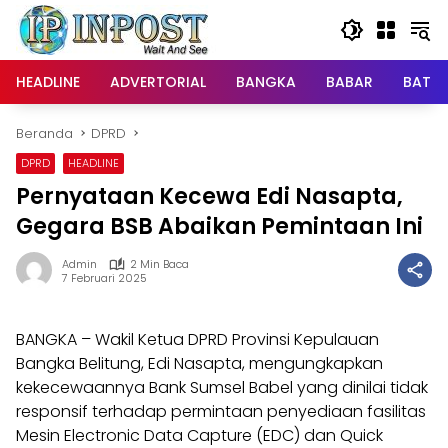
Langsung
ke
konten
HEADLINE
ADVERTORIAL
BANGKA
BABAR
BATE
Beranda
DPRD
DPRD
HEADLINE
Pernyataan Kecewa Edi Nasapta,
Gegara BSB Abaikan Pemintaan Ini
Admin
2 Min Baca
7 Februari 2025
BANGKA – Wakil Ketua DPRD Provinsi Kepulauan
Bangka Belitung, Edi Nasapta, mengungkapkan
kekecewaannya Bank Sumsel Babel yang dinilai tidak
responsif terhadap permintaan penyediaan fasilitas
Mesin Electronic Data Capture (EDC) dan Quick