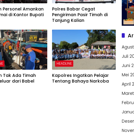
n Personel Amankan
Polres Babar Cegat
mai di Kantor Bupati
Pengiriman Pasir Timah di
Tanjung Kalian
Ar
Agust
Juli 2
NE
HEADLINE
Juni 
Mei 2
an Tak Ada Timah
Kapolres Ingatkan Pelajar
Keluar dari Babel
Tentang Bahaya Narkoba
April 
Maret
Febru
Janua
Dese
Nove