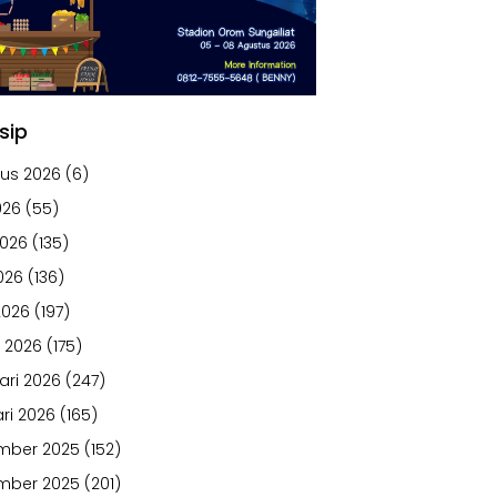
sip
us 2026
(6)
026
(55)
2026
(135)
026
(136)
2026
(197)
 2026
(175)
ari 2026
(247)
ri 2026
(165)
mber 2025
(152)
mber 2025
(201)