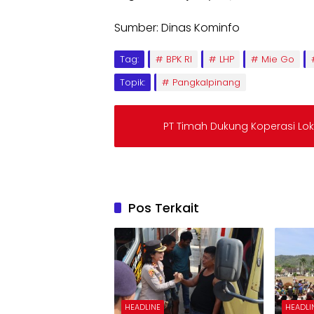
Sumber: Dinas Kominfo
Tag:
BPK RI
LHP
Mie Go
Topik:
Pangkalpinang
PT Timah Dukung Koperasi Lo
Pos Terkait
HEADLINE
HEADLI