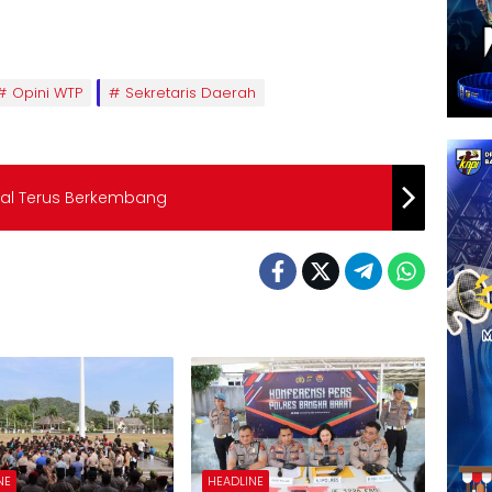
Opini WTP
Sekretaris Daerah
kal Terus Berkembang
NE
HEADLINE