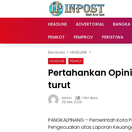
Langsung
ke
konten
HEADLINE
ADVERTORIAL
BANGKA
PEMKOT
PEMPROV
PERISTIWA
Beranda
HEADLINE
HEADLINE
PEMKOT
Pertahankan Opini 
turut
Admin
1 Min Baca
26 Mei 2025
PANGKALPINANG – Pemerintah Kota P
Pengecualian atas Laporan Keuang