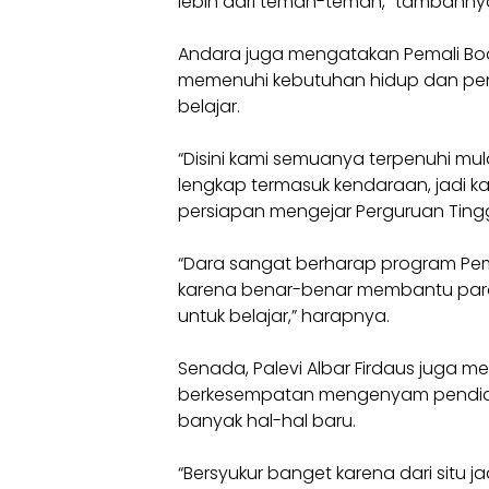
lebih dari teman-teman,” tambahny
Andara juga mengatakan Pemali B
memenuhi kebutuhan hidup dan pend
belajar.
“Disini kami semuanya terpenuhi mu
lengkap termasuk kendaraan, jadi ka
persiapan mengejar Perguruan Tinggi
“Dara sangat berharap program Pe
karena benar-benar membantu para
untuk belajar,” harapnya.
Senada, Palevi Albar Firdaus juga 
berkesempatan mengenyam pendidika
banyak hal-hal baru.
“Bersyukur banget karena dari situ 