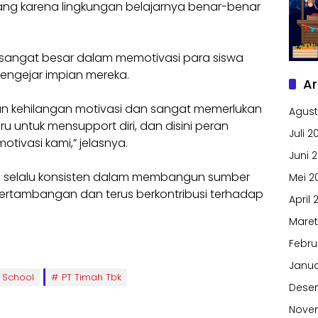
nang karena lingkungan belajarnya benar-benar
angat besar dalam memotivasi para siswa
engejar impian mereka.
Ar
n kehilangan motivasi dan sangat memerlukan
Agust
 untuk mensupport diri, dan disini peran
Juli 2
ivasi kami,” jelasnya.
Juni 
 selalu konsisten dalam membangun sumber
Mei 2
pertambangan dan terus berkontribusi terhadap
April 
Maret
Febru
Janua
 School
PT Timah Tbk
Dese
Nove