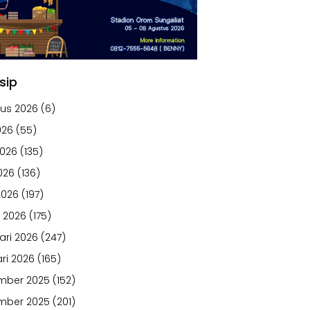
sip
us 2026
(6)
026
(55)
2026
(135)
026
(136)
2026
(197)
 2026
(175)
ari 2026
(247)
ri 2026
(165)
mber 2025
(152)
mber 2025
(201)