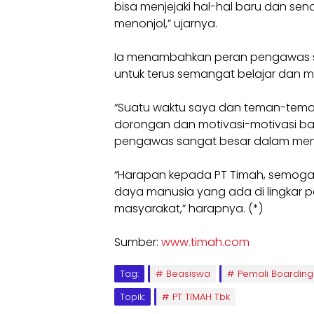
bisa menjejaki hal-hal baru dan se
menonjol,” ujarnya.
Ia menambahkan peran pengawas s
untuk terus semangat belajar dan m
“Suatu waktu saya dan teman-tema
dorongan dan motivasi-motivasi baru
pengawas sangat besar dalam memot
“Harapan kepada PT Timah, semoga
daya manusia yang ada di lingkar 
masyarakat,” harapnya. (*)
Sumber:
www.timah.com
Tag:
Beasiswa
Pemali Boarding
Topik:
PT TIMAH Tbk