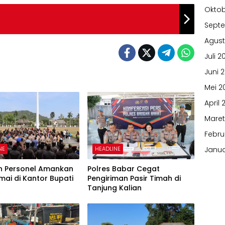
Oktob
Sept
Agust
Juli 2
Juni 
Mei 2
April 
Maret
Febru
NE
HEADLINE
Janua
n Personel Amankan
Polres Babar Cegat
mai di Kantor Bupati
Pengiriman Pasir Timah di
Tanjung Kalian