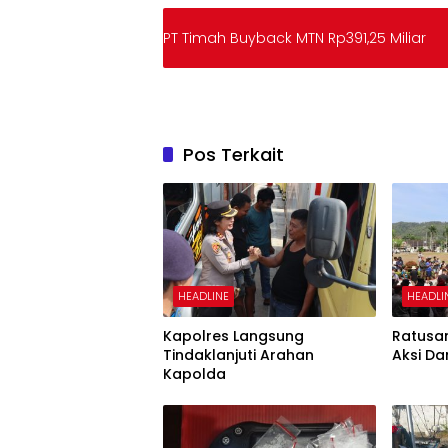
PT Timah Buyback MTN Rp391,25 Miliar
Pos Terkait
HEADLINE
HEADLI
Kapolres Langsung
Ratusa
Tindaklanjuti Arahan
Aksi Da
Kapolda