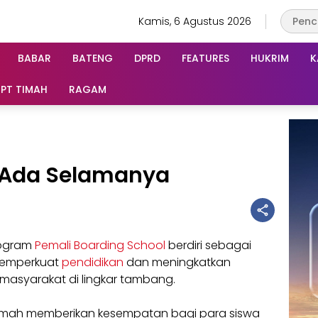
Kamis, 6 Agustus 2026
BABAR
BATENG
DPRD
FEATURES
HUKRIM
K
PT TIMAH
RAGAM
s Ada Selamanya
rogram
Pemali Boarding School
berdiri sebagai
memperkuat
pendidikan
dan meningkatkan
masyarakat di lingkar tambang.
 Timah memberikan kesempatan bagi para siswa