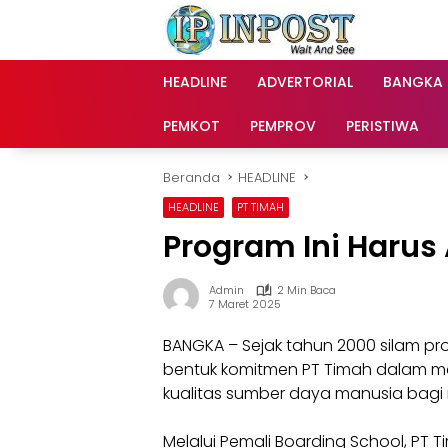
Langsung
ke
konten
HEADLINE
ADVERTORIAL
BANGKA
PEMKOT
PEMPROV
PERISTIWA
Beranda
HEADLINE
HEADLINE
PT TIMAH
Program Ini Haru
Admin
2 Min Baca
7 Maret 2025
BANGKA – Sejak tahun 2000 silam p
bentuk komitmen PT Timah dalam 
kualitas sumber daya manusia bagi 
Melalui Pemali Boarding School, PT