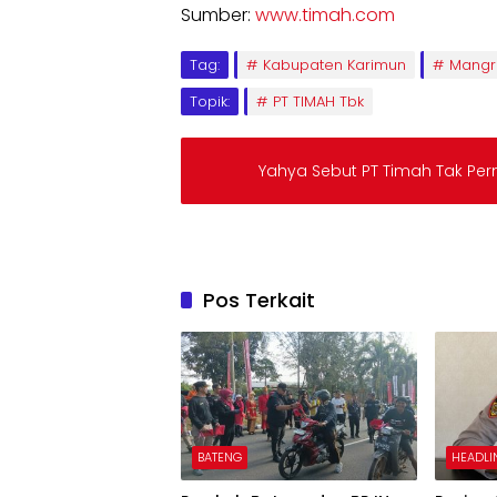
Sumber:
www.timah.com
Tag:
Kabupaten Karimun
Mangr
Topik:
PT TIMAH Tbk
Yahya Sebut PT Timah Tak Pe
Pos Terkait
BATENG
HEADLI