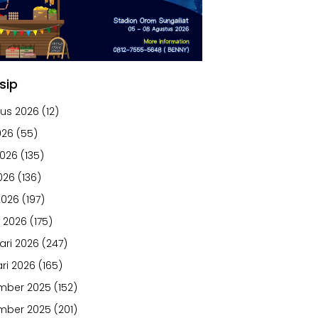
sip
us 2026
(12)
026
(55)
2026
(135)
026
(136)
2026
(197)
 2026
(175)
ari 2026
(247)
ri 2026
(165)
mber 2025
(152)
mber 2025
(201)