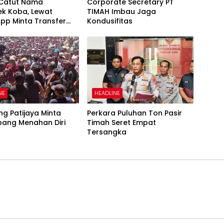
 Catut Nama
Corporate Secretary PT
ek Koba, Lewat
TIMAH Imbau Jaga
pp Minta Transfer
Kondusifitas
NE
HEADLINE
g Patijaya Minta
Perkara Puluhan Ton Pasir
ang Menahan Diri
Timah Seret Empat
Tersangka