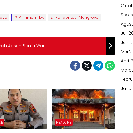
Oktob
Sept
ove
PT Timah Tbk
Rehabilitasi Mangrove
Agust
Juli 2
Juni 
rnah Absen Bantu Warga
Mei 2
April 
Maret
Febru
Janua
NE
HEADLINE