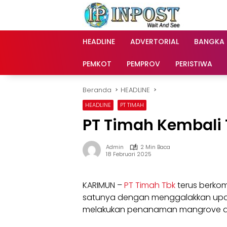
Langsung
ke
konten
HEADLINE
ADVERTORIAL
BANGKA
PEMKOT
PEMPROV
PERISTIWA
Beranda
HEADLINE
HEADLINE
PT TIMAH
PT Timah Kembali
Admin
2 Min Baca
18 Februari 2025
KARIMUN –
PT Timah Tbk
terus berkom
satunya dengan menggalakkan upay
melakukan penanaman mangrove di 