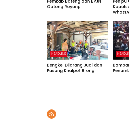
Pemkab Bateng dan BPJN
Penipu
Gotong Royong
Kapols
WhatsA
Uang
HEADLINE
HEADLI
Bengkel Dilarang Jual dan
Bamban
Pasang Knalpot Brong
Penamb