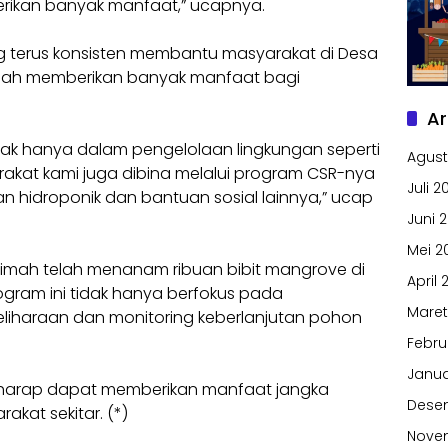
rikan banyak manfaat,” ucapnya.
ng terus konsisten membantu masyarakat di Desa
elah memberikan banyak manfaat bagi
Ar
dak hanya dalam pengelolaan lingkungan seperti
Agust
kat kami juga dibina melalui program CSR-nya
Juli 2
an hidroponik dan bantuan sosial lainnya,” ucap
Juni 
Mei 2
Timah telah menanam ribuan bibit mangrove di
April 
ogram ini tidak hanya berfokus pada
Maret
iharaan dan monitoring keberlanjutan pohon
Febru
Janua
erharap dapat memberikan manfaat jangka
Dese
kat sekitar. (*)
Nove