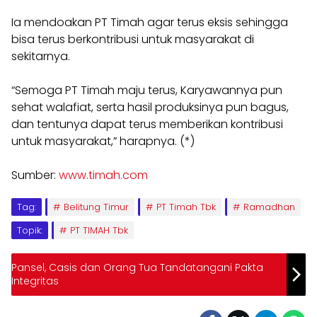
Ia mendoakan PT Timah agar terus eksis sehingga
bisa terus berkontribusi untuk masyarakat di
sekitarnya.
“Semoga PT Timah maju terus, Karyawannya pun
sehat walafiat, serta hasil produksinya pun bagus,
dan tentunya dapat terus memberikan kontribusi
untuk masyarakat,” harapnya. (*)
Sumber:
www.timah.com
Tag:
Belitung Timur
PT Timah Tbk
Ramadhan
Topik:
PT TIMAH Tbk
Pansel, Casis dan Orang Tua Tandatangani Pakta
Integritas