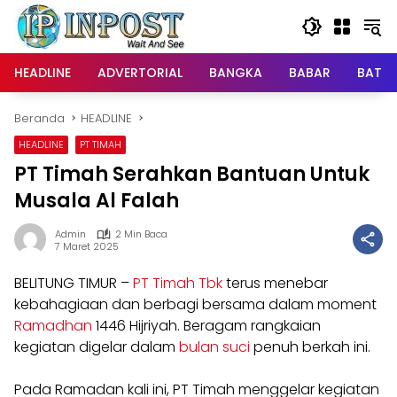
Langsung
ke
konten
HEADLINE
ADVERTORIAL
BANGKA
BABAR
BATE
Beranda
HEADLINE
HEADLINE
PT TIMAH
PT Timah Serahkan Bantuan Untuk
Musala Al Falah
Admin
2 Min Baca
7 Maret 2025
BELITUNG TIMUR –
PT Timah Tbk
terus menebar
kebahagiaan dan berbagi bersama dalam moment
Ramadhan
1446 Hijriyah. Beragam rangkaian
kegiatan digelar dalam
bulan suci
penuh berkah ini.
Pada Ramadan kali ini, PT Timah menggelar kegiatan