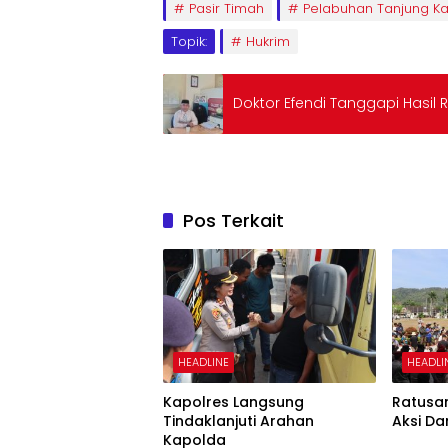
Pasir Timah
Pelabuhan Tanjung Ka
Topik:
Hukrim
Doktor Efendi Tanggapi Hasil R
Pos Terkait
HEADLINE
HEADLI
Kapolres Langsung
Ratusa
Tindaklanjuti Arahan
Aksi Da
Kapolda