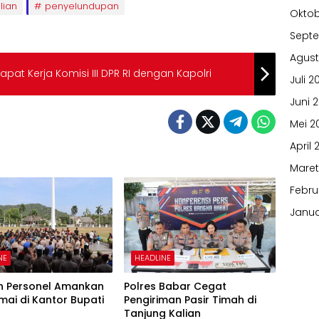
lian
penyelundupan
Oktob
Sept
Agust
apat Kerja Komisi III DPR RI dengan Kapolri
Juli 2
Juni 
Mei 2
April 
Maret
Febru
Janua
NE
HEADLINE
n Personel Amankan
Polres Babar Cegat
mai di Kantor Bupati
Pengiriman Pasir Timah di
Tanjung Kalian