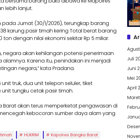
gka bersama barang bukti dibawa ke Mapolres
 lebih lanjut.
n pada Jumat (30/1/2026), terungkap barang
 38 karung pasir timah kering Total berat barang
Ar
0 ton dengan nilai ekonomi sekitar Rp 5 miliar.
Agust
kan, negara akan kehilangan potensi penerimaan
Juli 2
lamnya. Karena itu, penindakan ini menjadi
tingan negara,” kata Pradana.
Juni 
Mei 2
unit truk, dua unit telepon seluler, tiket
April 
unit tungku cetak pasir timah.
Maret
a Barat akan terus memperketat pengawasan di
Febru
a mencegah kebocoran sumber daya alam yang
Janua
Dese
 timah
HUKRIM
Kapolres Bangka Barat
Nove