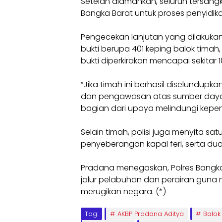
Setelah diamankan, seluruh tersan
Bangka Barat untuk proses penyidikan
Pengecekan lanjutan yang dilakuka
bukti berupa 401 keping balok timah,
bukti diperkirakan mencapai sekitar 1
“Jika timah ini berhasil diselundup
dan pengawasan atas sumber daya a
bagian dari upaya melindungi kepen
Selain timah, polisi juga menyita satu 
penyeberangan kapal feri, serta dua 
Pradana menegaskan, Polres Bangk
jalur pelabuhan dan perairan gun
merugikan negara. (*)
Tag:
AKBP Pradana Aditya
Balok