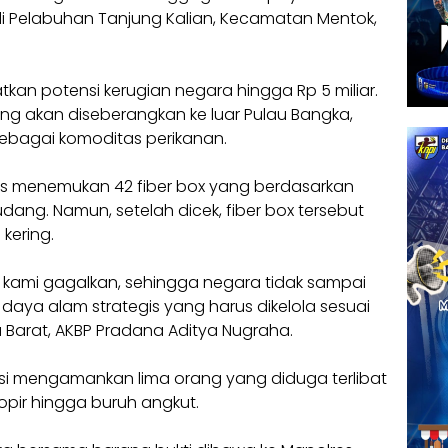
di Pelabuhan Tanjung Kalian, Kecamatan Mentok,
tkan potensi kerugian negara hingga Rp 5 miliar.
ang akan diseberangkan ke luar Pulau Bangka,
bagai komoditas perikanan.
as menemukan 42 fiber box yang berdasarkan
dang. Namun, setelah dicek, fiber box tersebut
 kering.
l kami gagalkan, sehingga negara tidak sampai
daya alam strategis yang harus dikelola sesuai
 Barat, AKBP Pradana Aditya Nugraha.
si mengamankan lima orang yang diduga terlibat
opir hingga buruh angkut.