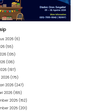
sip
us 2026
(6)
026
(55)
2026
(135)
026
(136)
2026
(197)
 2026
(175)
ari 2026
(247)
ri 2026
(165)
mber 2025
(152)
mber 2025
(201)