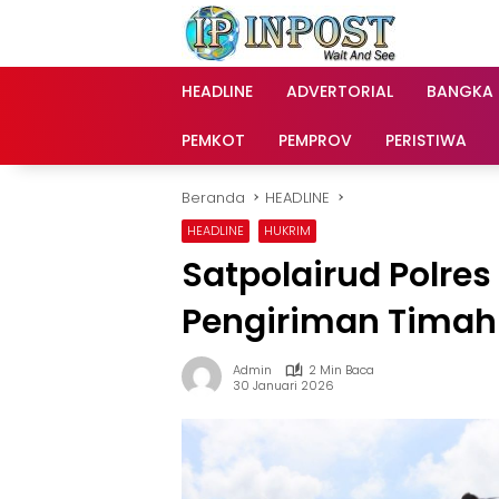
Langsung
ke
konten
HEADLINE
ADVERTORIAL
BANGKA
PEMKOT
PEMPROV
PERISTIWA
Beranda
HEADLINE
HEADLINE
HUKRIM
Satpolairud Polre
Pengiriman Timah
Admin
2 Min Baca
30 Januari 2026