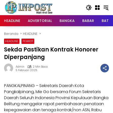
Langsung
ke
konten
HEADLINE
ADVERTORIAL
BANGKA
BABAR
BATE
Beranda
HEADLINE
HEADLINE
PEMKOT
Sekda Pastikan Kontrak Honorer
Diperpanjang
Admin
2 Min Baca
5 Februari 2025
PANGKALPINANG – Sekretaris Daerah Kota
Pangkalpinang, Mie Go bersama Forum Sekretaris
Daerah Seluruh Indonesia Provinsi Kepulauan Bangka
Belitung menggelar rapat pembahasan penataan
kepegawaian dan tenaga kontrak/non ASN, Rabu