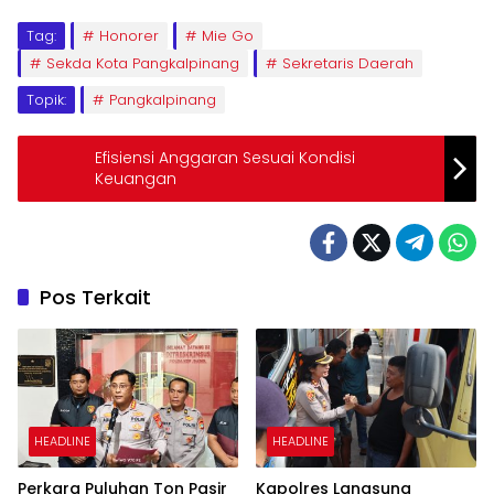
Tag:
Honorer
Mie Go
Sekda Kota Pangkalpinang
Sekretaris Daerah
Topik:
Pangkalpinang
Efisiensi Anggaran Sesuai Kondisi
Keuangan
Pos Terkait
HEADLINE
HEADLINE
Perkara Puluhan Ton Pasir
Kapolres Langsung