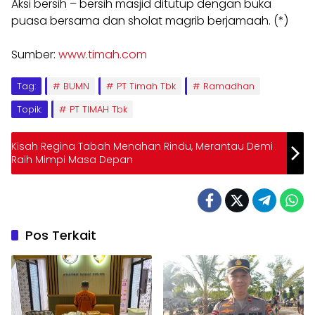
Aksi bersih – bersih masjid ditutup dengan buka
puasa bersama dan sholat magrib berjamaah. (*)
Sumber:
www.timah.com
Tag:
BUMN
PT Timah Tbk
Ramadhan
Topik:
PT TIMAH Tbk
Kisah Regina Tabah Menahan Rindu, Merantau Demi
Raih Mimpi Masa Depan
Pos Terkait