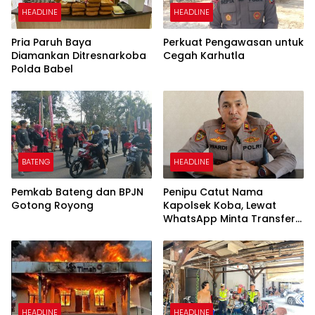
HEADLINE
HEADLINE
Pria Paruh Baya
Perkuat Pengawasan untuk
Diamankan Ditresnarkoba
Cegah Karhutla
Polda Babel
BATENG
HEADLINE
Pemkab Bateng dan BPJN
Penipu Catut Nama
Gotong Royong
Kapolsek Koba, Lewat
WhatsApp Minta Transfer
Uang
HEADLINE
HEADLINE