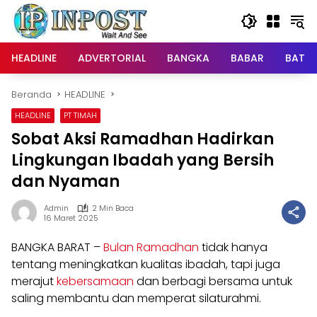
Langsung
ke
konten
HEADLINE
ADVERTORIAL
BANGKA
BABAR
BATE
Beranda
HEADLINE
HEADLINE
PT TIMAH
Sobat Aksi Ramadhan Hadirkan
Lingkungan Ibadah yang Bersih
dan Nyaman
Admin
2 Min Baca
16 Maret 2025
BANGKA BARAT –
Bulan Ramadhan
tidak hanya
tentang meningkatkan kualitas ibadah, tapi juga
merajut
kebersamaan
dan berbagi bersama untuk
saling membantu dan memperat silaturahmi.