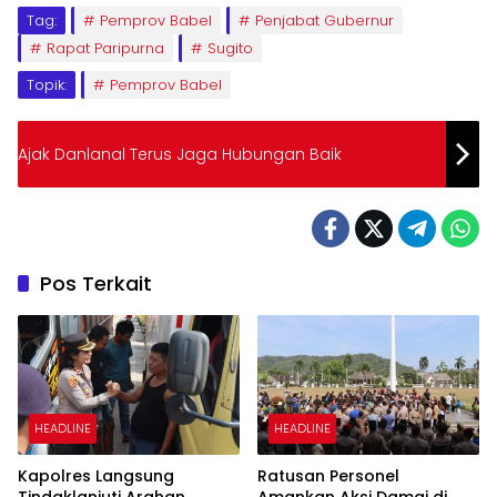
Tag:
Pemprov Babel
Penjabat Gubernur
Rapat Paripurna
Sugito
Topik:
Pemprov Babel
Ajak Danlanal Terus Jaga Hubungan Baik
Pos Terkait
HEADLINE
HEADLINE
Kapolres Langsung
Ratusan Personel
Tindaklanjuti Arahan
Amankan Aksi Damai di