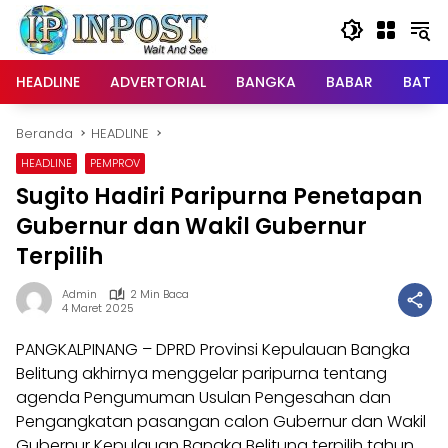
Langsung
ke
konten
HEADLINE
ADVERTORIAL
BANGKA
BABAR
BATE
Beranda
HEADLINE
HEADLINE
PEMPROV
Sugito Hadiri Paripurna Penetapan
Gubernur dan Wakil Gubernur
Terpilih
Admin
2 Min Baca
4 Maret 2025
PANGKALPINANG – DPRD Provinsi Kepulauan Bangka
Belitung akhirnya menggelar paripurna tentang
agenda Pengumuman Usulan Pengesahan dan
Pengangkatan pasangan calon Gubernur dan Wakil
Gubernur Kepulauan Bangka Belitung terpilih tahun