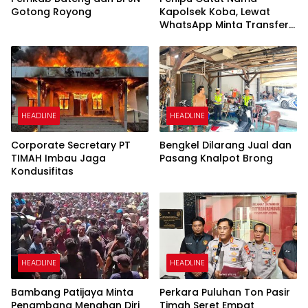
Gotong Royong
Kapolsek Koba, Lewat
WhatsApp Minta Transfer
Uang
HEADLINE
HEADLINE
Corporate Secretary PT
Bengkel Dilarang Jual dan
TIMAH Imbau Jaga
Pasang Knalpot Brong
Kondusifitas
HEADLINE
HEADLINE
Bambang Patijaya Minta
Perkara Puluhan Ton Pasir
Penambang Menahan Diri
Timah Seret Empat