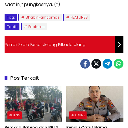
saat ini,” pungkasnya. (*)
Tag:
Bhabinkamtibmas
FEATURES
Topik:
Features
Patroli Skala Besar Jelang Pilkada Ulang
Pos Terkait
BATENG
HEADLINE
Pemkab Bateng dan BPJN
Penipu Catut Nama