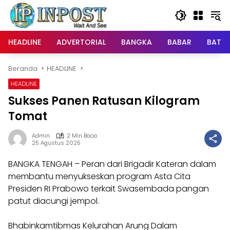
Langsung
ke
konten
HEADLINE
ADVERTORIAL
BANGKA
BABAR
BATE
Beranda
HEADLINE
HEADLINE
Sukses Panen Ratusan Kilogram
Tomat
Admin
2 Min Baca
25 Agustus 2025
BANGKA TENGAH – Peran dari Brigadir Kateran dalam
membantu menyukseskan program Asta Cita
Presiden RI Prabowo terkait Swasembada pangan
patut diacungi jempol.
Bhabinkamtibmas Kelurahan Arung Dalam