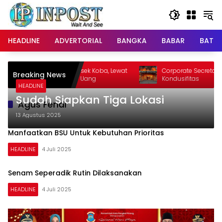
Langsung
ke
konten
HEADLINE
ADVERTORIAL
BANGKA
BABAR
BATE
tut Nama Kapolsek Koba, Lewat
Corporate Secretary PT TIMAH 
Breaking News
Minta Transfer Uang
Kondusifitas
HEADLINE
Sudah Siapkan Tiga Lokasi
Agus Fendi
13 Agustus 2025
Manfaatkan BSU Untuk Kebutuhan Prioritas
HEADLINE
4 Juli 2025
Senam Seperadik Rutin Dilaksanakan
HEADLINE
4 Juli 2025