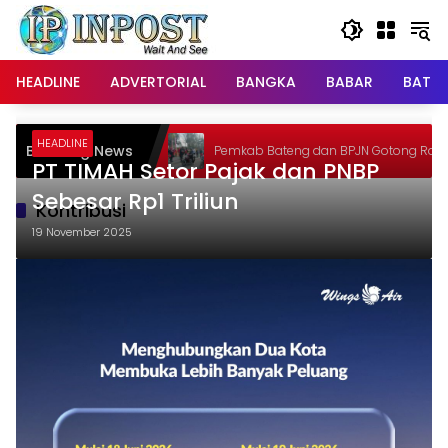
Langsung
ke
konten
HEADLINE
ADVERTORIAL
BANGKA
BABAR
BATE
 Cegah
HEADLINE
Breaking News
Pemkab Bateng dan BPJN Gotong Royong
PT TIMAH Setor Pajak dan PNBP
Sebesar Rp1 Triliun
Kontribusi
19 November 2025