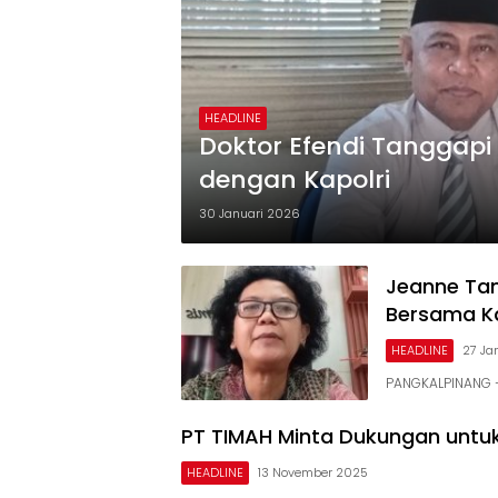
HEADLINE
Doktor Efendi Tanggapi H
dengan Kapolri
30 Januari 2026
Jeanne Tang
Bersama Ka
HEADLINE
27 Ja
PANGKALPINANG – 
PT TIMAH Minta Dukungan untuk
HEADLINE
13 November 2025