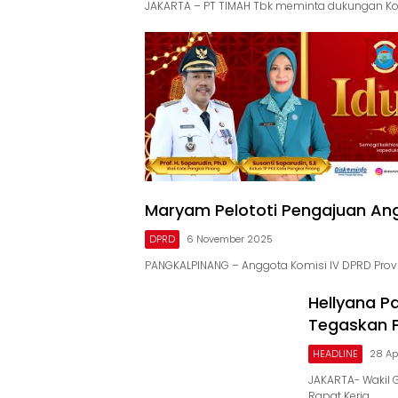
JAKARTA – PT TIMAH Tbk meminta dukungan Kom
Maryam Pelototi Pengajuan An
DPRD
6 November 2025
PANGKALPINANG – Anggota Komisi IV DPRD Provi
Hellyana Pa
Tegaskan 
HEADLINE
28 Ap
JAKARTA- Wakil 
Rapat Kerja…