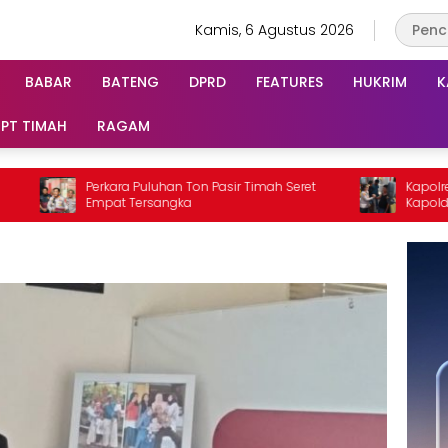
Kamis, 6 Agustus 2026
BABAR
BATENG
DPRD
FEATURES
HUKRIM
K
PT TIMAH
RAGAM
Perkara Puluhan Ton Pasir Timah Seret
Kapolres Langsung 
Empat Tersangka
Kapolda