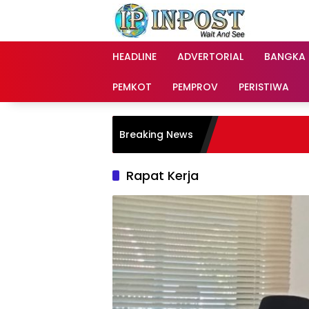
Langsung
ke
konten
HEADLINE
ADVERTORIAL
BANGKA
PEMKOT
PEMPROV
PERISTIWA
Breaking News
Rapat Kerja