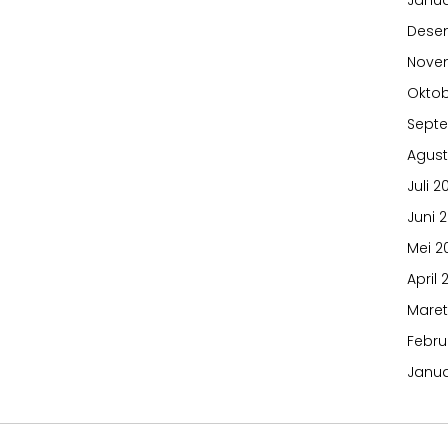
Janua
Dese
Nove
Oktob
Sept
Agust
Juli 2
Juni 
Mei 2
April 
Maret
Febru
Janua