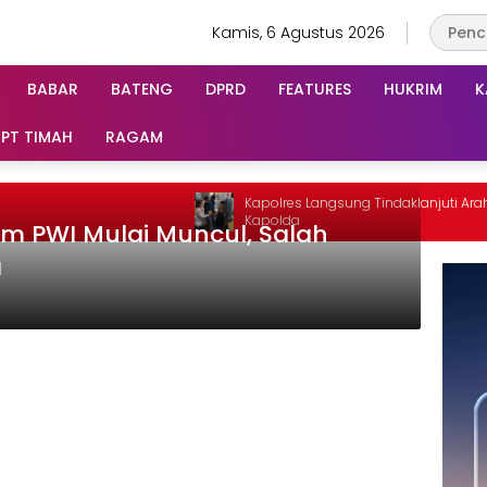
Kamis, 6 Agustus 2026
BABAR
BATENG
DPRD
FEATURES
HUKRIM
K
PT TIMAH
RAGAM
Kapolres Langsung Tindaklanjuti Arahan
Kapolda
 PWI Mulai Muncul, Salah
a