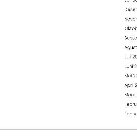
Janua
Dese
Nove
Oktob
Sept
Agust
Juli 2
Juni 
Mei 2
April 
Maret
Febru
Janua