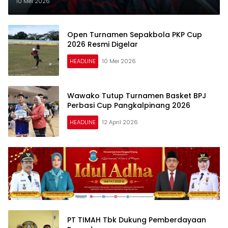
10 Mei 2026
Open Turnamen Sepakbola PKP Cup
2026 Resmi Digelar
HEADLINE
10 Mei 2026
Wawako Tutup Turnamen Basket BPJ
Perbasi Cup Pangkalpinang 2026
HEADLINE
12 April 2026
PT TIMAH Tbk Dukung Pemberdayaan