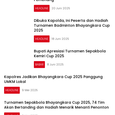
HEADLINE
20 Juni 2025
Dibuka Kapolda, Ini Peserta dan Hadiah
Turnamen Badminton Bhayangkara Cup
2025
HEADLINE
18 Juni 2025
Bupati Apresiasi Turnamen Sepakbola
Kemiri Cup 2025
BABAR
8 Juni 2025
Kapolres Jadikan Bhayangkara Cup 2025 Panggung
UMKM Lokal
HEADLINE
9 Mei 2025
Turnamen Sepakbola Bhayangkara Cup 2025, 74 Tim
Akan Bertanding dan Hadiah Menarik Menanti Penonton