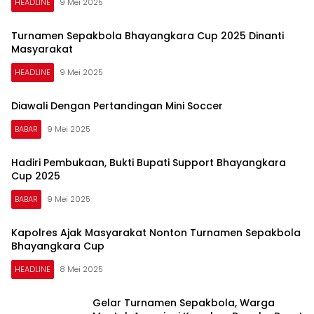
HEADLINE
9 Mei 2025
Turnamen Sepakbola Bhayangkara Cup 2025 Dinanti
Masyarakat
HEADLINE
9 Mei 2025
Diawali Dengan Pertandingan Mini Soccer
BABAR
9 Mei 2025
Hadiri Pembukaan, Bukti Bupati Support Bhayangkara
Cup 2025
BABAR
9 Mei 2025
Kapolres Ajak Masyarakat Nonton Turnamen Sepakbola
Bhayangkara Cup
HEADLINE
8 Mei 2025
Gelar Turnamen Sepakbola, Warga