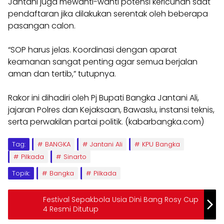
Jantani juga mewanti-wanti potensi kericuhan saat
pendaftaran jika dilakukan serentak oleh beberapa
pasangan calon.
“SOP harus jelas. Koordinasi dengan aparat
keamanan sangat penting agar semua berjalan
aman dan tertib,” tutupnya.
Rakor ini dihadiri oleh Pj Bupati Bangka Jantani Ali,
jajaran Polres dan Kejaksaan, Bawaslu, instansi teknis,
serta perwakilan partai politik. (kabarbangka.com)
Tag:
BANGKA
Jantani Ali
KPU Bangka
Pilkada
Sinarto
Topik:
Bangka
Pilkada
Festival Sepakbola Usia Dini Bang Rosy Cup
4 Resmi Ditutup