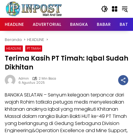
Langsung
ke
konten
HEADLINE
ADVERTORIAL
BANGKA
BABAR
BATE
Beranda
HEADLINE
HEADLINE
PT TIMAH
Terima Kasih PT Timah: Iqbal Sudah
Dikhitan
Admin
2 Min Baca
6 Agustus 2025
BANGKA SELATAN – Senyum kelegaan terpancar dari
wajah Rohim tatkala petugas medis menyelesaikan
khitanan anaknya Iqbal yang mnegikuti Khitanan
Massal dalam rangka Bulan Bakti HUT ke-49 PT Timah
yang berlangsung di Gedung Serbaguna Division
Engineering&Operation Excellence and Mine Support,