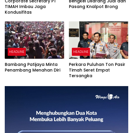
Corporate Secretary PT
Bengkel Dilarang Jual dan
TIMAH Imbau Jaga
Pasang Knalpot Brong
Kondusifitas
HEADLINE
HEADLINE
Bambang Patijaya Minta
Perkara Puluhan Ton Pasir
Penambang Menahan Diri
Timah Seret Empat
Tersangka