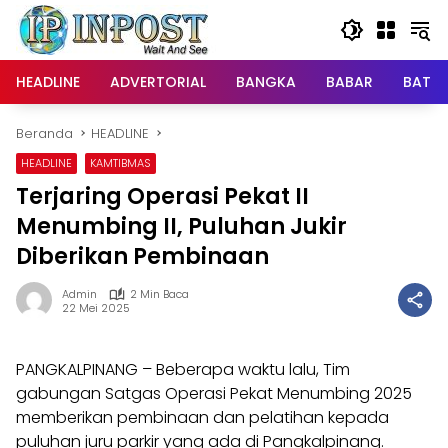
Langsung
ke
konten
HEADLINE
ADVERTORIAL
BANGKA
BABAR
BATE
Beranda
HEADLINE
HEADLINE
KAMTIBMAS
Terjaring Operasi Pekat II
Menumbing II, Puluhan Jukir
Diberikan Pembinaan
Admin
2 Min Baca
22 Mei 2025
PANGKALPINANG – Beberapa waktu lalu, Tim
gabungan Satgas Operasi Pekat Menumbing 2025
memberikan pembinaan dan pelatihan kepada
puluhan juru parkir yang ada di Pangkalpinang.