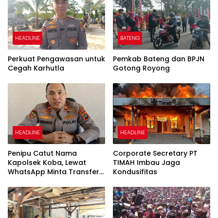
HEADLINE
BATENG
Perkuat Pengawasan untuk
Pemkab Bateng dan BPJN
Cegah Karhutla
Gotong Royong
HEADLINE
HEADLINE
Penipu Catut Nama
Corporate Secretary PT
Kapolsek Koba, Lewat
TIMAH Imbau Jaga
WhatsApp Minta Transfer
Kondusifitas
Uang