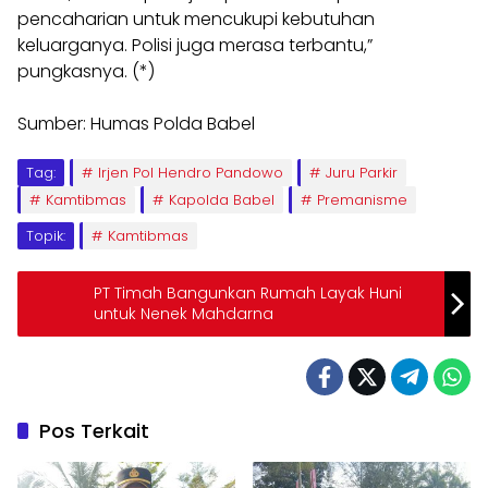
pencaharian untuk mencukupi kebutuhan
keluarganya. Polisi juga merasa terbantu,”
pungkasnya. (*)
Sumber: Humas Polda Babel
Tag:
Irjen Pol Hendro Pandowo
Juru Parkir
Kamtibmas
Kapolda Babel
Premanisme
Topik:
Kamtibmas
PT Timah Bangunkan Rumah Layak Huni
untuk Nenek Mahdarna
Pos Terkait