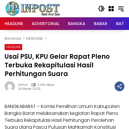
Langsung
ke
konten
HEADLINE
ADVERTORIAL
BANGKA
BABAR
BATE
Beranda
HEADLINE
HEADLINE
Usai PSU, KPU Gelar Rapat Pleno
Terbuka Rekapitulasi Hasil
Perhitungan Suara
Admin
2 Min Baca
24 Maret 2025
BANGKABARAT – Komisi Pemilihan Umum Kabupaten
Bangka Barat melaksanakan kegiatan Rapat Pleno
Terbuka Rekapitulasi Hasil Perhitungan Perolehan
Suara Ulang Pasca Putusan Mahkamah Konstitusi