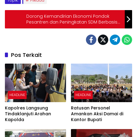
Topik:
Pilkada
Dorong Kemandirian Ekonomi Pondok
Pesantren dan Peningkatan SDM Berbasis
Santri
Pos Terkait
HEADLINE
HEADLINE
Kapolres Langsung
Ratusan Personel
Tindaklanjuti Arahan
Amankan Aksi Damai di
Kapolda
Kantor Bupati