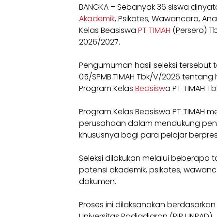
BANGKA – Sebanyak 36 siswa dinyata
Akademik
, Psikotes, Wawancara, Ana
Kelas Beasiswa
PT TIMAH
(Persero) Tb
2026/2027.
Pengumuman hasil seleksi tersebut
05/SPMB.TIMAH Tbk/V/2026 tentang ha
Program Kelas
Beasisw
a PT TIMAH T
Program Kelas Beasiswa PT TIMAH m
perusahaan dalam mendukung penin
khususnya bagi para pelajar berpres
Seleksi dilakukan melalui beberapa ta
potensi akademik, psikotes, wawancara
dokumen.
Proses ini dilaksanakan berdasarkan 
Universitas Padjadjaran (PIP UNPAD).