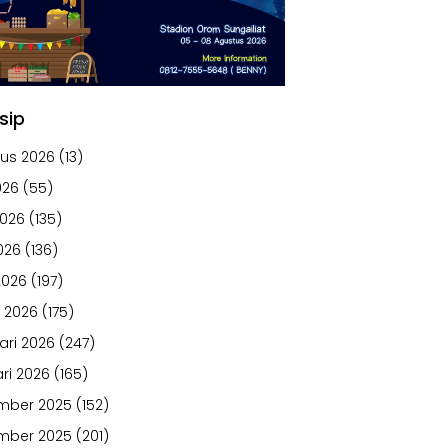
sip
us 2026
(13)
026
(55)
2026
(135)
026
(136)
2026
(197)
 2026
(175)
ari 2026
(247)
ri 2026
(165)
mber 2025
(152)
mber 2025
(201)