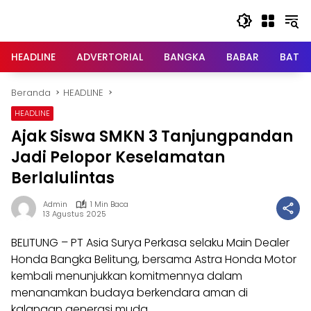
Langsung
ke
konten
HEADLINE
ADVERTORIAL
BANGKA
BABAR
BATE
Beranda
HEADLINE
HEADLINE
Ajak Siswa SMKN 3 Tanjungpandan
Jadi Pelopor Keselamatan
Berlalulintas
Admin
1 Min Baca
13 Agustus 2025
BELITUNG – PT Asia Surya Perkasa selaku Main Dealer
Honda Bangka Belitung, bersama Astra Honda Motor
kembali menunjukkan komitmennya dalam
menanamkan budaya berkendara aman di
kalangan generasi muda.