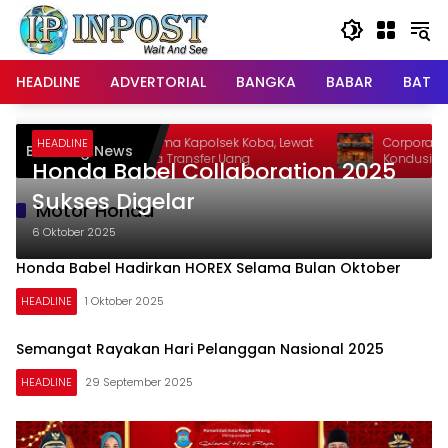
Langsung
ke
konten
HEADLINE
ADVERTORIAL
BANGKA
BABAR
BATE
 Catut Nama Kapolsek Koba, Lewat
Corporate Secretary PT TIM
HEADLINE
Breaking News
pp Minta Transfer Uang
Kondusifitas
Honda Babel Collaboration 2025
Sukses Digelar
Motor Honda
6 Oktober 2025
Honda Babel Hadirkan HOREX Selama Bulan Oktober
HEADLINE
1 Oktober 2025
Semangat Rayakan Hari Pelanggan Nasional 2025
HEADLINE
29 September 2025