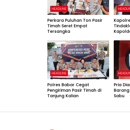
HEADLINE
HEADLI
Perkara Puluhan Ton Pasir
Kapolr
Timah Seret Empat
Tindakl
Tersangka
Kapold
HEADLINE
HEADLI
Polres Babar Cegat
Pria D
Pengiriman Pasir Timah di
Barang 
Tanjung Kalian
Sabu