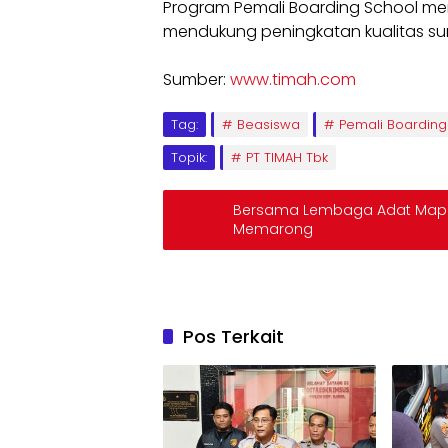
Program Pemali Boarding School mer
mendukung peningkatan kualitas su
Sumber:
www.timah.com
Tag:
Beasiswa
Pemali Boarding
Topik:
PT TIMAH Tbk
Bersama Lembaga Adat Mapu
Memarong
Pos Terkait