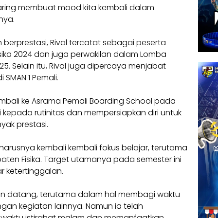
aring membuat mood kita kembali dalam
nya.
 berprestasi, Rival tercatat sebagai peserta
sika 2024 dan juga perwakilan dalam Lomba
5. Selain itu, Rival juga dipercaya menjabat
i SMAN 1 Pemali.
mbali ke Asrama Pemali Boarding School pada
ali kepada rutinitas dan mempersiapkan diri untuk
yak prestasi.
 harusnya kembali kembali fokus belajar, terutama
ten Fisika. Target utamanya pada semester ini
 ketertinggalan.
n datang, terutama dalam hal membagi waktu
ngan kegiatan lainnya. Namun ia telah
r waktu istirahat malam dan memanfaatkan