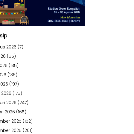
sip
us 2026
(7)
026
(55)
2026
(135)
026
(136)
2026
(197)
 2026
(175)
ari 2026
(247)
ri 2026
(165)
mber 2025
(152)
mber 2025
(201)