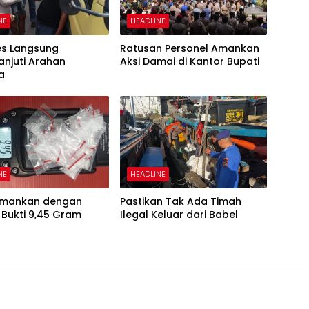
NE
HEADLINE
es Langsung
Ratusan Personel Amankan
anjuti Arahan
Aksi Damai di Kantor Bupati
a
NE
HEADLINE
iamankan dengan
Pastikan Tak Ada Timah
Bukti 9,45 Gram
Ilegal Keluar dari Babel