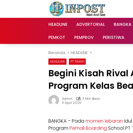
Langsung
ke
konten
HEADLINE
ADVERTORIAL
BANGKA
PEMKOT
PEMPROV
PERISTIWA
Beranda
HEADLINE
HEADLINE
PT TIMAH
Begini Kisah Rival
Program Kelas Be
Admin
3 Min Baca
11 April 2025
BANGKA – Pada
momen lebaran
Idul
Program
Pemali Boarding
School PT 