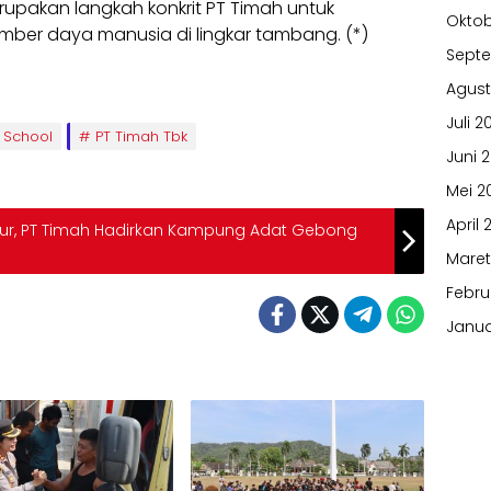
upakan langkah konkrit PT Timah untuk
Oktob
mber daya manusia di lingkar tambang. (*)
Sept
Agust
Juli 2
 School
PT Timah Tbk
Juni 
Mei 2
April 
r, PT Timah Hadirkan Kampung Adat Gebong
Maret
Febru
Janua