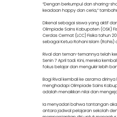
“Dengan berkumpul dan sharing-sh
keadaan happy dan ceria,” tambah
Dikenal sebagai siswa yang aktif dan
Olimpiade Sains Kabupaten (OSK) Fi
Cerdas Cermat (LCC) Fisika tahun 202
sebagai Ketua Rohani Islam (Rohis) d
Rival dan teman-temannya telah ke
Senin 7 April tadi. Kini, mereka kemb
fokus belajar dan mengukir lebih ban
Bagi Rival kembali ke asrama dirinya
menghadapi Olimpiade Sains Kabupa
adalah menaikkan nilai dan mengejar
Ia menyadari bahwa tantangan aka
antara jadwal pelajaran sekolah de
mempersiapkan diri untuk mengatu